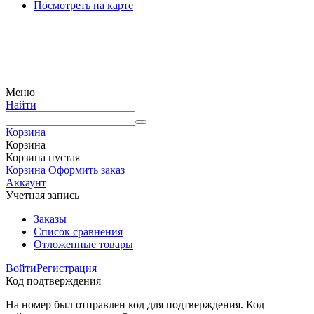
Посмотреть на карте
© Интернет-магазин Watermart, 2011-2026
Любое использование и копирование материалов сайта допускается исключительно с
письменного разрешения правообладателя с обязательным указанием ссылки на
источник
Меню
Найти
Корзина
Корзина
Корзина пустая
Корзина
Оформить заказ
Аккаунт
Учетная запись
Заказы
Список сравнения
Отложенные товары
Войти
Регистрация
Код подтверждения
На номер был отправлен код для подтверждения. Код