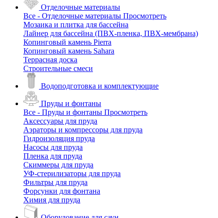
Отделочные материалы
Все - Отделочные материалы
Просмотреть
Мозаика и плитка для бассейна
Лайнер для бассейна (ПВХ-пленка, ПВХ-мембрана)
Копинговый камень Pierra
Копинговый камень Sahara
Террасная доска
Строительные смеси
Водоподготовка и комплектующие
Пруды и фонтаны
Все - Пруды и фонтаны
Просмотреть
Аксессуары для пруда
Аэраторы и компрессоры для пруда
Гидроизоляция пруда
Насосы для пруда
Пленка для пруда
Скиммеры для пруда
УФ-стерилизаторы для пруда
Фильтры для пруда
Форсунки для фонтана
Химия для пруда
Оборудование для саун