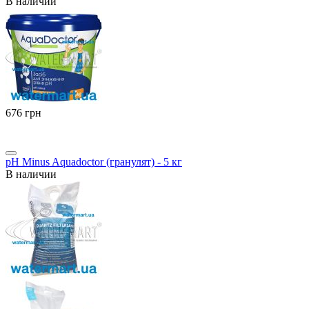
В наличии
‍676‍
грн
pH Minus Aquadoctor (гранулят) - 5 кг
В наличии