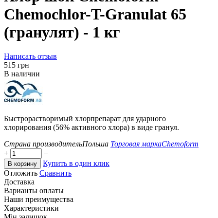
Chemochlor-T-Granulat 65
(гранулят) - 1 кг
Написать отзыв
‍515‍
грн
В наличии
Быстрорастворимый хлорпрепарат для ударного
хлорирования (56% активного хлора) в виде гранул.
Страна производитель
Польша
Торговая марка
Chemoform
+
−
Купить в один клик
В корзину
Отложить
Сравнить
Доставка
Варианты оплаты
Наши преимущества
Характеристики
Мін.залишок