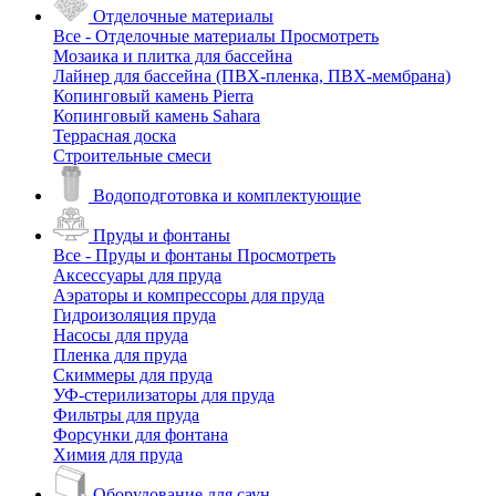
Отделочные материалы
Все - Отделочные материалы
Просмотреть
Мозаика и плитка для бассейна
Лайнер для бассейна (ПВХ-пленка, ПВХ-мембрана)
Копинговый камень Pierra
Копинговый камень Sahara
Террасная доска
Строительные смеси
Водоподготовка и комплектующие
Пруды и фонтаны
Все - Пруды и фонтаны
Просмотреть
Аксессуары для пруда
Аэраторы и компрессоры для пруда
Гидроизоляция пруда
Насосы для пруда
Пленка для пруда
Скиммеры для пруда
УФ-стерилизаторы для пруда
Фильтры для пруда
Форсунки для фонтана
Химия для пруда
Оборудование для саун