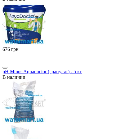
‍676‍
грн
pH Minus Aquadoctor (гранулят) - 5 кг
В наличии