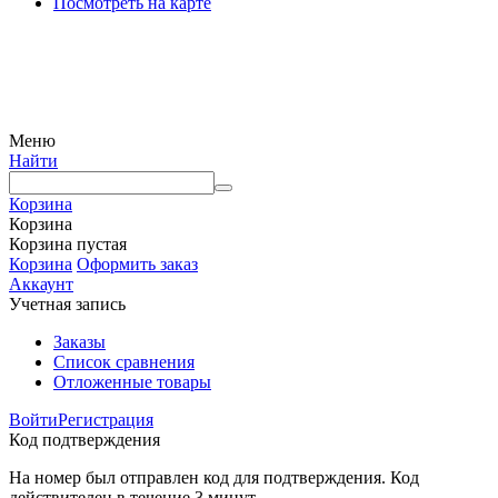
Посмотреть на карте
© Интернет-магазин Watermart, 2011-2026
Любое использование и копирование материалов сайта допускается исключительно с
письменного разрешения правообладателя с обязательным указанием ссылки на
источник
Меню
Найти
Корзина
Корзина
Корзина пустая
Корзина
Оформить заказ
Аккаунт
Учетная запись
Заказы
Список сравнения
Отложенные товары
Войти
Регистрация
Код подтверждения
На номер был отправлен код для подтверждения. Код
действителен в течение 3 минут.