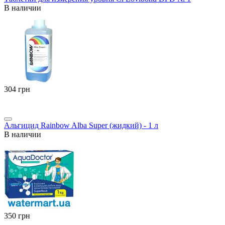
В наличии
‍304‍
грн
Альгицид Rainbow Alba Super (жидкий) - 1 л
В наличии
‍350‍
грн