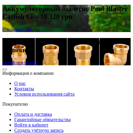
Аккумуляторный пылесос Pool Blaster
Catfish Li – 10 320 грн
Ознакомиться
Латунные резьбовые фитинги в
наличии
Перейти в раздел
Информация о компании
О нас
Контакты
Условия использования сайта
Покупателю
Оплата и доставка
Гарантийные обязательства
Войти в кабинет
Создать учётную запись