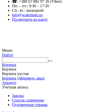
☎: +380 67 881 97 26 (Viber)
Пн. – пт.: 9:30 – 17:30
Сб., вс.: выходной
info@watermart.ua
Посмотреть на карте
© Интернет-магазин Watermart, 2011-2026
Любое использование и копирование материалов сайта допускается исключительно с
письменного разрешения правообладателя с обязательным указанием ссылки на
источник
Меню
Найти
Корзина
Корзина
Корзина пустая
Корзина
Оформить заказ
Аккаунт
Учетная запись
Заказы
Список сравнения
Отложенные товары