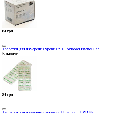
‍84‍
грн
Таблетки для измерения уровня pH Lovibond Phenol Red
В наличии
‍84‍
грн
Таблетки для измерения уровня Cl Lovibond DPD № 1