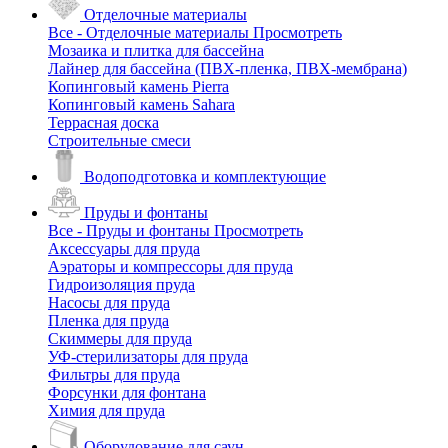
Отделочные материалы
Все - Отделочные материалы
Просмотреть
Мозаика и плитка для бассейна
Лайнер для бассейна (ПВХ-пленка, ПВХ-мембрана)
Копинговый камень Pierra
Копинговый камень Sahara
Террасная доска
Строительные смеси
Водоподготовка и комплектующие
Пруды и фонтаны
Все - Пруды и фонтаны
Просмотреть
Аксессуары для пруда
Аэраторы и компрессоры для пруда
Гидроизоляция пруда
Насосы для пруда
Пленка для пруда
Скиммеры для пруда
УФ-стерилизаторы для пруда
Фильтры для пруда
Форсунки для фонтана
Химия для пруда
Оборудование для саун