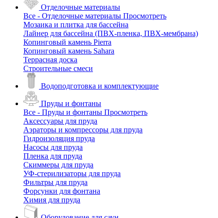
Отделочные материалы
Все - Отделочные материалы
Просмотреть
Мозаика и плитка для бассейна
Лайнер для бассейна (ПВХ-пленка, ПВХ-мембрана)
Копинговый камень Pierra
Копинговый камень Sahara
Террасная доска
Строительные смеси
Водоподготовка и комплектующие
Пруды и фонтаны
Все - Пруды и фонтаны
Просмотреть
Аксессуары для пруда
Аэраторы и компрессоры для пруда
Гидроизоляция пруда
Насосы для пруда
Пленка для пруда
Скиммеры для пруда
УФ-стерилизаторы для пруда
Фильтры для пруда
Форсунки для фонтана
Химия для пруда
Оборудование для саун