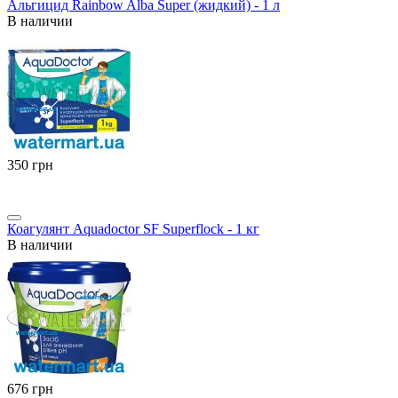
Альгицид Rainbow Alba Super (жидкий) - 1 л
В наличии
‍350‍
грн
Коагулянт Aquadoctor SF Superflock - 1 кг
В наличии
‍676‍
грн