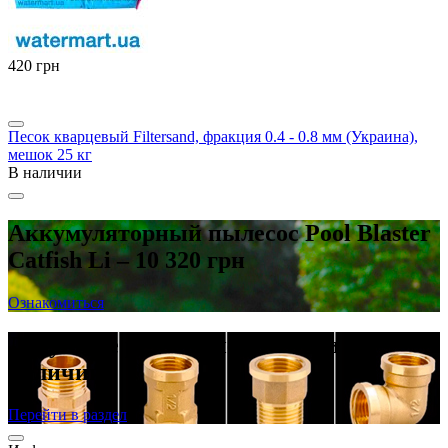
‍420‍
грн
Песок кварцевый Filtersand, фракция 0.4 - 0.8 мм (Украина),
мешок 25 кг
В наличии
Аккумуляторный пылесос Pool Blaster
Catfish Li – 10 320 грн
Ознакомиться
Латунные резьбовые фитинги в
наличии
Перейти в раздел