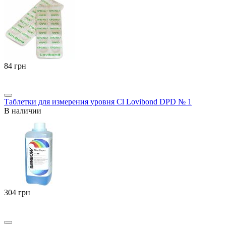
‍84‍
грн
Таблетки для измерения уровня Cl Lovibond DPD № 1
В наличии
‍304‍
грн