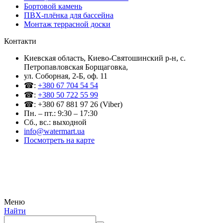
Бортовой камень
ПВХ-плёнка для бассейна
Монтаж террасной доски
Контакти
Киевская область, Киево-Святошинский р-н, c.
Петропавловская Борщаговка,
ул. Соборная, 2-Б, оф. 11
☎:
+380 67 704 54 54
☎:
+380 50 722 55 99
☎: +380 67 881 97 26 (Viber)
Пн. – пт.: 9:30 – 17:30
Сб., вс.: выходной
info@watermart.ua
Посмотреть на карте
© Интернет-магазин Watermart, 2011-2026
Любое использование и копирование материалов сайта допускается исключительно с
письменного разрешения правообладателя с обязательным указанием ссылки на
источник
Меню
Найти