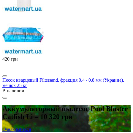
‍420‍
грн
Песок кварцевый Filtersand, фракция 0.4 - 0.8 мм (Украина),
мешок 25 кг
В наличии
Аккумуляторный пылесос Pool Blaster
Catfish Li – 10 320 грн
Ознакомиться