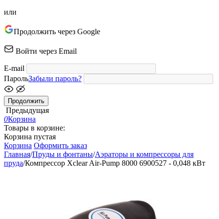
или
Продолжить через Google
Войти через Email
E-mail
Пароль
Забыли пароль?
Продолжить
Предыдущая
0
Корзина
Товары в корзине:
Корзина пустая
Корзина
Оформить заказ
Главная
/
Пруды и фонтаны
/
Аэраторы и компрессоры для
пруда
/
Компрессор Xclear Air-Pump 8000 6900527 - 0,048 кВт