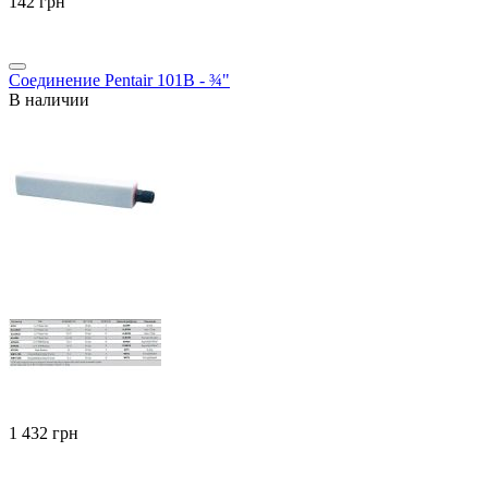
‍142‍
грн
Соединение Pentair 101B - ¾"
В наличии
‍1 432‍
грн