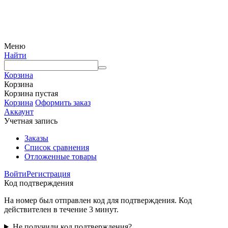
© Интернет-магазин Watermart, 2011-2026
Любое использование и копирование материалов сайта допускается исключительно с
письменного разрешения правообладателя с обязательным указанием ссылки на
источник
Меню
Найти
Корзина
Корзина
Корзина пустая
Корзина
Оформить заказ
Аккаунт
Учетная запись
Заказы
Список сравнения
Отложенные товары
Войти
Регистрация
Код подтверждения
На номер был отправлен код для подтверждения. Код
действителен в течение 3 минут.
Не получили код подтверждения?