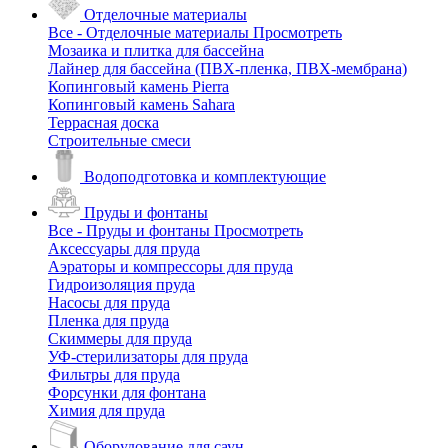
Отделочные материалы
Все - Отделочные материалы
Просмотреть
Мозаика и плитка для бассейна
Лайнер для бассейна (ПВХ-пленка, ПВХ-мембрана)
Копинговый камень Pierra
Копинговый камень Sahara
Террасная доска
Строительные смеси
Водоподготовка и комплектующие
Пруды и фонтаны
Все - Пруды и фонтаны
Просмотреть
Аксессуары для пруда
Аэраторы и компрессоры для пруда
Гидроизоляция пруда
Насосы для пруда
Пленка для пруда
Скиммеры для пруда
УФ-стерилизаторы для пруда
Фильтры для пруда
Форсунки для фонтана
Химия для пруда
Оборудование для саун