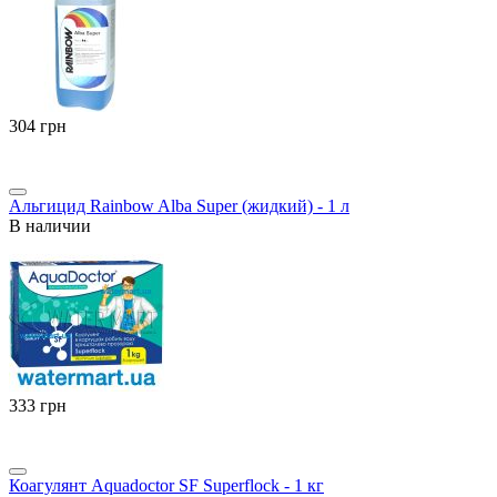
‍304‍
грн
Альгицид Rainbow Alba Super (жидкий) - 1 л
В наличии
‍333‍
грн
Коагулянт Aquadoctor SF Superflock - 1 кг