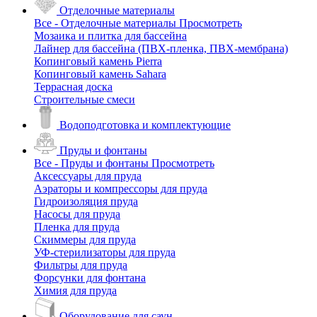
Отделочные материалы
Все - Отделочные материалы
Просмотреть
Мозаика и плитка для бассейна
Лайнер для бассейна (ПВХ-пленка, ПВХ-мембрана)
Копинговый камень Pierra
Копинговый камень Sahara
Террасная доска
Строительные смеси
Водоподготовка и комплектующие
Пруды и фонтаны
Все - Пруды и фонтаны
Просмотреть
Аксессуары для пруда
Аэраторы и компрессоры для пруда
Гидроизоляция пруда
Насосы для пруда
Пленка для пруда
Скиммеры для пруда
УФ-стерилизаторы для пруда
Фильтры для пруда
Форсунки для фонтана
Химия для пруда
Оборудование для саун