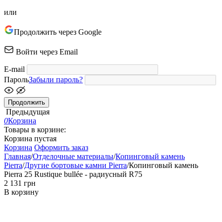
или
Продолжить через Google
Войти через Email
E-mail
Пароль
Забыли пароль?
Продолжить
Предыдущая
0
Корзина
Товары в корзине:
Корзина пустая
Корзина
Оформить заказ
Главная
/
Отделочные материалы
/
Копинговый камень
Pierra
/
Другие бортовые камни Pierra
/
Копинговый камень
Pierra 25 Rustique bullée - радиусный R75
‍2 131‍
грн
В корзину