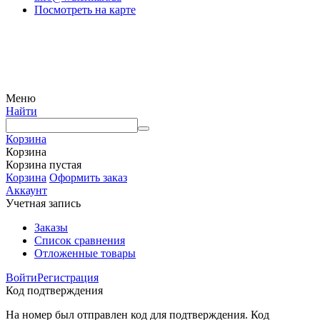
Посмотреть на карте
© Интернет-магазин Watermart, 2011-2026
Любое использование и копирование материалов сайта допускается исключительно с
письменного разрешения правообладателя с обязательным указанием ссылки на
источник
Меню
Найти
Корзина
Корзина
Корзина пустая
Корзина
Оформить заказ
Аккаунт
Учетная запись
Заказы
Список сравнения
Отложенные товары
Войти
Регистрация
Код подтверждения
На номер был отправлен код для подтверждения. Код