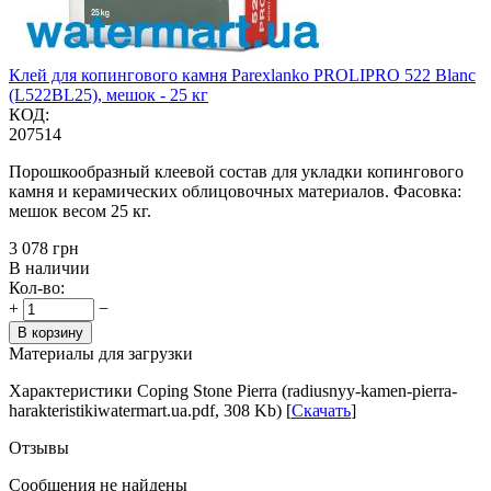
Клей для копингового камня Parexlanko PROLIPRO 522 Blanc
(L522BL25), мешок - 25 кг
КОД:
207514
Порошкообразный клеевой состав для укладки копингового
камня и керамических облицовочных материалов. Фасовка:
мешок весом 25 кг.
‍3 078‍
грн
В наличии
Кол-во:
+
−
В корзину
Материалы для загрузки
Характеристики Coping Stone Pierra (radiusnyy-kamen-pierra-
harakteristikiwatermart.ua.pdf, 308 Kb) [
Скачать
]
Отзывы
Сообщения не найдены