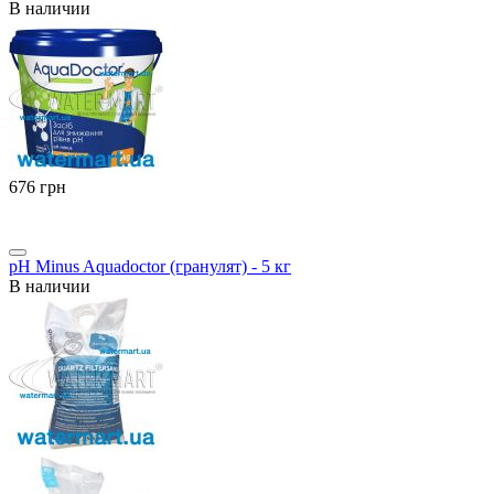
В наличии
‍676‍
грн
pH Minus Aquadoctor (гранулят) - 5 кг
В наличии