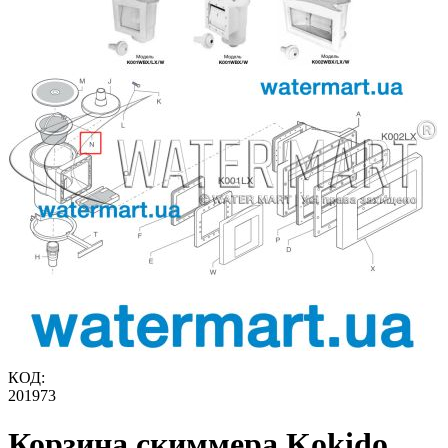
КОД:
201973
Корзина скиммера Kokido