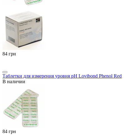
‍84‍
грн
Таблетки для измерения уровня pH Lovibond Phenol Red
В наличии
‍84‍
грн