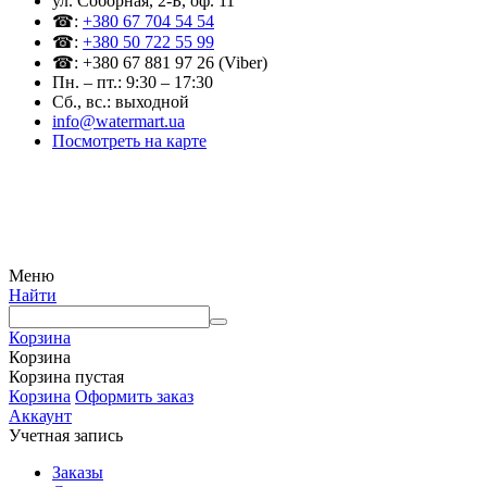
ул. Соборная, 2-Б, оф. 11
☎:
+380 67 704 54 54
☎:
+380 50 722 55 99
☎: +380 67 881 97 26 (Viber)
Пн. – пт.: 9:30 – 17:30
Сб., вс.: выходной
info@watermart.ua
Посмотреть на карте
© Интернет-магазин Watermart, 2011-2026
Любое использование и копирование материалов сайта допускается исключительно с
письменного разрешения правообладателя с обязательным указанием ссылки на
источник
Меню
Найти
Корзина
Корзина
Корзина пустая
Корзина
Оформить заказ
Аккаунт
Учетная запись
Заказы