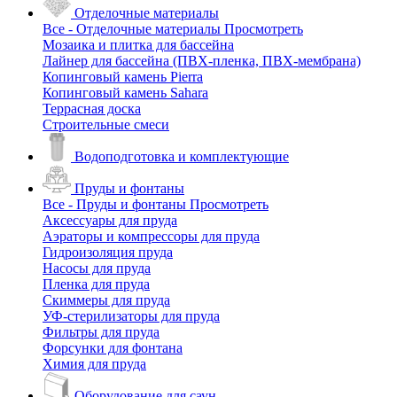
Отделочные материалы
Все - Отделочные материалы
Просмотреть
Мозаика и плитка для бассейна
Лайнер для бассейна (ПВХ-пленка, ПВХ-мембрана)
Копинговый камень Pierra
Копинговый камень Sahara
Террасная доска
Строительные смеси
Водоподготовка и комплектующие
Пруды и фонтаны
Все - Пруды и фонтаны
Просмотреть
Аксессуары для пруда
Аэраторы и компрессоры для пруда
Гидроизоляция пруда
Насосы для пруда
Пленка для пруда
Скиммеры для пруда
УФ-стерилизаторы для пруда
Фильтры для пруда
Форсунки для фонтана
Химия для пруда
Оборудование для саун