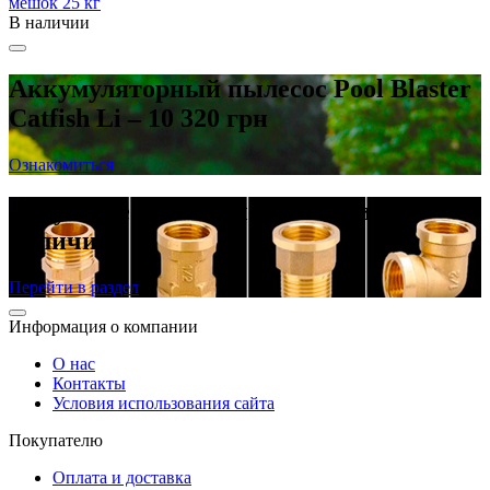
мешок 25 кг
В наличии
Аккумуляторный пылесос Pool Blaster
Catfish Li – 10 320 грн
Ознакомиться
Латунные резьбовые фитинги в
наличии
Перейти в раздел
Информация о компании
О нас
Контакты
Условия использования сайта
Покупателю
Оплата и доставка