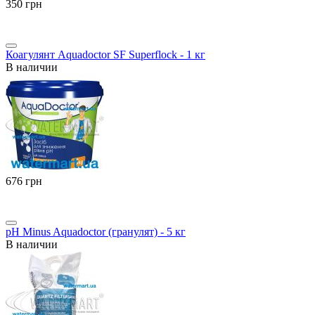
‍350‍
грн
Коагулянт Aquadoctor SF Superflock - 1 кг
В наличии
‍676‍
грн
pH Minus Aquadoctor (гранулят) - 5 кг
В наличии