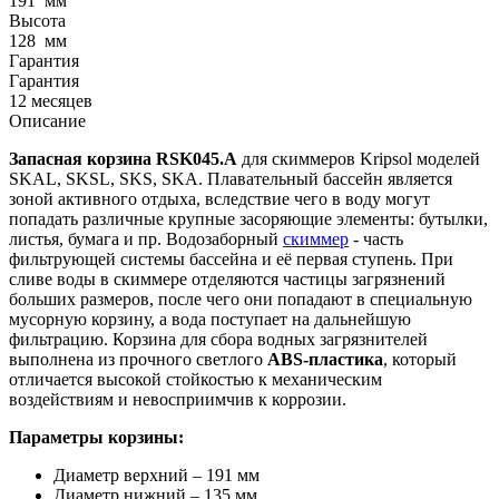
191
мм
Высота
128
мм
Гарантия
Гарантия
12 месяцев
Описание
Запасная корзина RSK045.A
для скиммеров Kripsol моделей
SKAL, SKSL, SKS, SKA. Плавательный бассейн является
зоной активного отдыха, вследствие чего в воду могут
попадать различные крупные засоряющие элементы: бутылки,
листья, бумага и пр. Водозаборный
скиммер
- часть
фильтрующей системы бассейна и её первая ступень. При
сливе воды в скиммере отделяются частицы загрязнений
больших размеров, после чего они попадают в специальную
мусорную корзину, а вода поступает на дальнейшую
фильтрацию. Корзина для сбора водных загрязнителей
выполнена из прочного светлого
ABS-пластика
, который
отличается высокой стойкостью к механическим
воздействиям и невосприимчив к коррозии.
Параметры корзины:
Диаметр верхний – 191 мм
Диаметр нижний – 135 мм