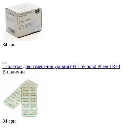
‍84‍
грн
Таблетки для измерения уровня pH Lovibond Phenol Red
В наличии
‍84‍
грн