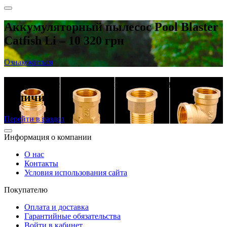
Аккумуляторный пылесос Pool Blaster
Catfish Li – 10 320 грн
Ознакомиться
Латунные резьбовые фитинги в
наличии
Перейти в раздел
Информация о компании
О нас
Контакты
Условия использования сайта
Покупателю
Оплата и доставка
Гарантийные обязательства
Войти в кабинет