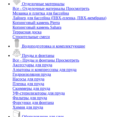
Отделочные материалы
Все - Отделочные материалы
Просмотреть
Мозаика и плитка для бассейна
Лайнер для бассейна (ПВХ-пленка, ПВХ-мембрана)
Копинговый камень Pierra
Копинговый камень Sahara
Террасная доска
Строительные смеси
Водоподготовка и комплектующие
Пруды и фонтаны
Все - Пруды и фонтаны
Просмотреть
Аксессуары для пруда
Аэраторы и компрессоры для пруда
Гидроизоляция пруда
Насосы для пруда
Пленка для пруда
Скиммеры для пруда
УФ-стерилизаторы для пруда
Фильтры для пруда
Форсунки для фонтана
Химия для пруда
Оборудование для саун