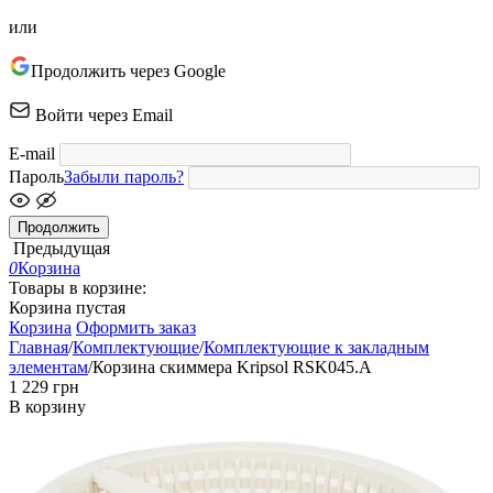
или
Продолжить через Google
Войти через Email
E-mail
Пароль
Забыли пароль?
Продолжить
Предыдущая
0
Корзина
Товары в корзине:
Корзина пустая
Корзина
Оформить заказ
Главная
/
Комплектующие
/
Комплектующие к закладным
элементам
/
Корзина скиммера Kripsol RSK045.A
‍1 229‍
грн
В корзину