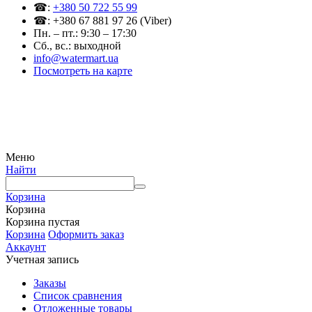
☎:
+380 50 722 55 99
☎: +380 67 881 97 26 (Viber)
Пн. – пт.: 9:30 – 17:30
Сб., вс.: выходной
info@watermart.ua
Посмотреть на карте
© Интернет-магазин Watermart, 2011-2026
Любое использование и копирование материалов сайта допускается исключительно с
письменного разрешения правообладателя с обязательным указанием ссылки на
источник
Меню
Найти
Корзина
Корзина
Корзина пустая
Корзина
Оформить заказ
Аккаунт
Учетная запись
Заказы
Список сравнения
Отложенные товары