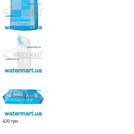
‍420‍
грн