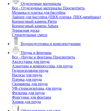
Отделочные материалы
Все - Отделочные материалы
Просмотреть
Мозаика и плитка для бассейна
Лайнер для бассейна (ПВХ-пленка, ПВХ-мембрана)
Копинговый камень Pierra
Копинговый камень Sahara
Террасная доска
Строительные смеси
Водоподготовка и комплектующие
Пруды и фонтаны
Все - Пруды и фонтаны
Просмотреть
Аксессуары для пруда
Аэраторы и компрессоры для пруда
Гидроизоляция пруда
Насосы для пруда
Пленка для пруда
Скиммеры для пруда
УФ-стерилизаторы для пруда
Фильтры для пруда
Форсунки для фонтана
Химия для пруда
Оборудование для саун