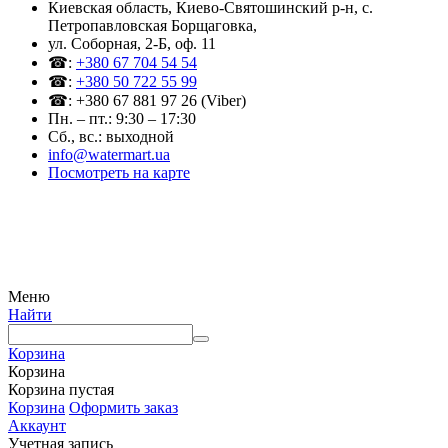
Киевская область, Киево-Святошинский р-н, c.
Петропавловская Борщаговка,
ул. Соборная, 2-Б, оф. 11
☎:
+380 67 704 54 54
☎:
+380 50 722 55 99
☎: +380 67 881 97 26 (Viber)
Пн. – пт.: 9:30 – 17:30
Сб., вс.: выходной
info@watermart.ua
Посмотреть на карте
© Интернет-магазин Watermart, 2011-2026
Любое использование и копирование материалов сайта допускается исключительно с
письменного разрешения правообладателя с обязательным указанием ссылки на
источник
Меню
Найти
Корзина
Корзина
Корзина пустая
Корзина
Оформить заказ
Аккаунт
Учетная запись