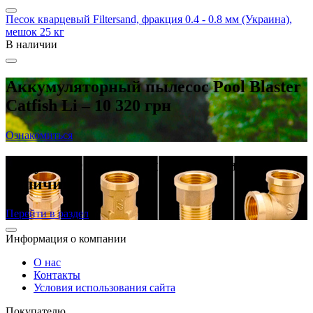
Песок кварцевый Filtersand, фракция 0.4 - 0.8 мм (Украина),
мешок 25 кг
В наличии
Аккумуляторный пылесос Pool Blaster
Catfish Li – 10 320 грн
Ознакомиться
Латунные резьбовые фитинги в
наличии
Перейти в раздел
Информация о компании
О нас
Контакты
Условия использования сайта
Покупателю