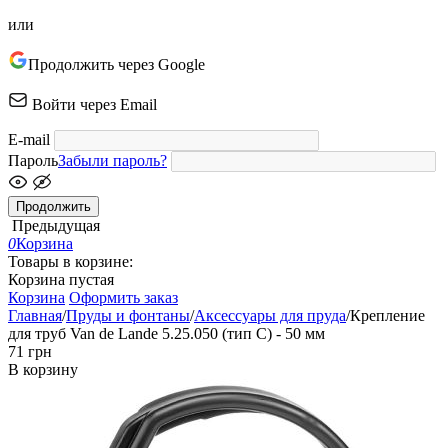
или
Продолжить через Google
Войти через Email
E-mail
Пароль
Забыли пароль?
Продолжить
Предыдущая
0
Корзина
Товары в корзине:
Корзина пустая
Корзина
Оформить заказ
Главная
/
Пруды и фонтаны
/
Аксессуары для пруда
/
Крепление
для труб Van de Lande 5.25.050 (тип C) - 50 мм
‍71‍
грн
В корзину