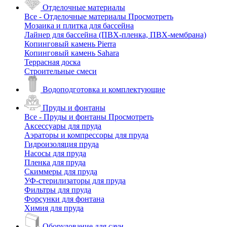
Отделочные материалы
Все - Отделочные материалы
Просмотреть
Мозаика и плитка для бассейна
Лайнер для бассейна (ПВХ-пленка, ПВХ-мембрана)
Копинговый камень Pierra
Копинговый камень Sahara
Террасная доска
Строительные смеси
Водоподготовка и комплектующие
Пруды и фонтаны
Все - Пруды и фонтаны
Просмотреть
Аксессуары для пруда
Аэраторы и компрессоры для пруда
Гидроизоляция пруда
Насосы для пруда
Пленка для пруда
Скиммеры для пруда
УФ-стерилизаторы для пруда
Фильтры для пруда
Форсунки для фонтана
Химия для пруда
Оборудование для саун