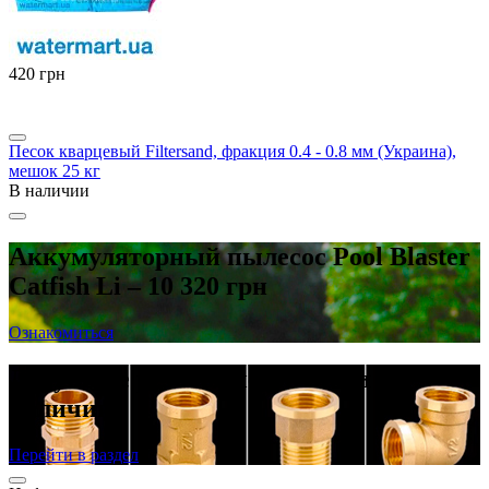
‍420‍
грн
Песок кварцевый Filtersand, фракция 0.4 - 0.8 мм (Украина),
мешок 25 кг
В наличии
Аккумуляторный пылесос Pool Blaster
Catfish Li – 10 320 грн
Ознакомиться
Латунные резьбовые фитинги в
наличии
Перейти в раздел