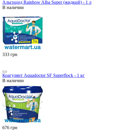
Альгицид Rainbow Alba Super (жидкий) - 1 л
В наличии
‍333‍
грн
Коагулянт Aquadoctor SF Superflock - 1 кг
В наличии
‍676‍
грн