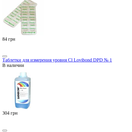
‍84‍
грн
Таблетки для измерения уровня Cl Lovibond DPD № 1
В наличии
‍304‍
грн