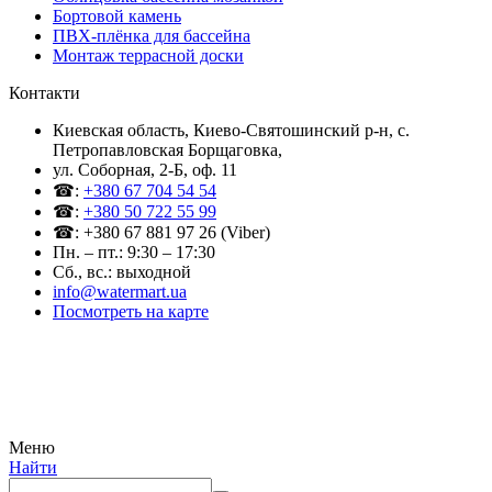
Бортовой камень
ПВХ-плёнка для бассейна
Монтаж террасной доски
Контакти
Киевская область, Киево-Святошинский р-н, c.
Петропавловская Борщаговка,
ул. Соборная, 2-Б, оф. 11
☎:
+380 67 704 54 54
☎:
+380 50 722 55 99
☎: +380 67 881 97 26 (Viber)
Пн. – пт.: 9:30 – 17:30
Сб., вс.: выходной
info@watermart.ua
Посмотреть на карте
© Интернет-магазин Watermart, 2011-2026
Любое использование и копирование материалов сайта допускается исключительно с
письменного разрешения правообладателя с обязательным указанием ссылки на
источник
Меню
Найти