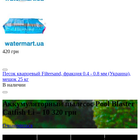
‍420‍
грн
Песок кварцевый Filtersand, фракция 0.4 - 0.8 мм (Украина),
мешок 25 кг
В наличии
Аккумуляторный пылесос Pool Blaster
Catfish Li – 10 320 грн
Ознакомиться
Латунные резьбовые фитинги в