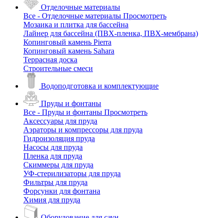
Отделочные материалы
Все - Отделочные материалы
Просмотреть
Мозаика и плитка для бассейна
Лайнер для бассейна (ПВХ-пленка, ПВХ-мембрана)
Копинговый камень Pierra
Копинговый камень Sahara
Террасная доска
Строительные смеси
Водоподготовка и комплектующие
Пруды и фонтаны
Все - Пруды и фонтаны
Просмотреть
Аксессуары для пруда
Аэраторы и компрессоры для пруда
Гидроизоляция пруда
Насосы для пруда
Пленка для пруда
Скиммеры для пруда
УФ-стерилизаторы для пруда
Фильтры для пруда
Форсунки для фонтана
Химия для пруда
Оборудование для саун