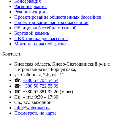
Консервация
Расконсервация
Реконструкция
Проектирование общественных бассейнов
Проектирование частных бассейнов
Облицовка бассейна мозаикой
Бортовой камень
ПВХ-плёнка для бассейна
Монтаж террасной доски
Контакти
Киевская область, Киево-Святошинский р-н, c.
Петропавловская Борщаговка,
ул. Соборная, 2-Б, оф. 11
☎:
+380 67 704 54 54
☎:
+380 50 722 55 99
☎: +380 67 881 97 26 (Viber)
Пн. – пт.: 9:30 – 17:30
Сб., вс.: выходной
info@watermart.ua
Посмотреть на карте
© Интернет-магазин Watermart, 2011-2026
Любое использование и копирование материалов сайта допускается исключительно с