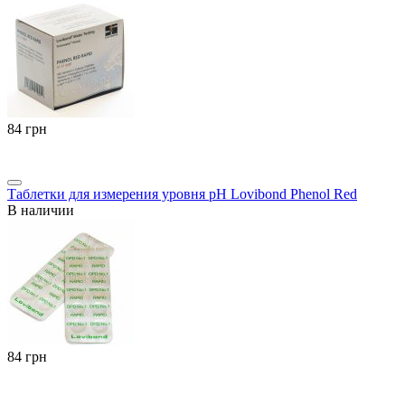
‍84‍
грн
Таблетки для измерения уровня pH Lovibond Phenol Red
В наличии
‍84‍
грн