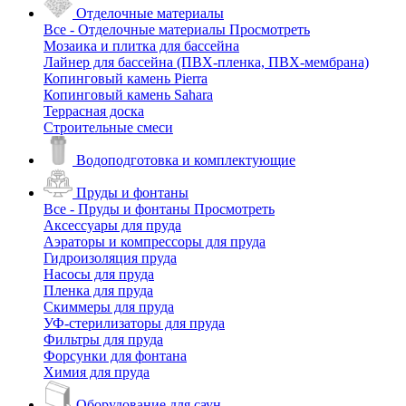
Отделочные материалы
Все - Отделочные материалы
Просмотреть
Мозаика и плитка для бассейна
Лайнер для бассейна (ПВХ-пленка, ПВХ-мембрана)
Копинговый камень Pierra
Копинговый камень Sahara
Террасная доска
Строительные смеси
Водоподготовка и комплектующие
Пруды и фонтаны
Все - Пруды и фонтаны
Просмотреть
Аксессуары для пруда
Аэраторы и компрессоры для пруда
Гидроизоляция пруда
Насосы для пруда
Пленка для пруда
Скиммеры для пруда
УФ-стерилизаторы для пруда
Фильтры для пруда
Форсунки для фонтана
Химия для пруда
Оборудование для саун