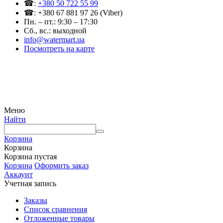
☎:
+380 50 722 55 99
☎: +380 67 881 97 26 (Viber)
Пн. – пт.: 9:30 – 17:30
Сб., вс.: выходной
info@watermart.ua
Посмотреть на карте
© Интернет-магазин Watermart, 2011-2026
Любое использование и копирование материалов сайта допускается исключительно с
письменного разрешения правообладателя с обязательным указанием ссылки на
источник
Меню
Найти
Корзина
Корзина
Корзина пустая
Корзина
Оформить заказ
Аккаунт
Учетная запись
Заказы
Список сравнения
Отложенные товары