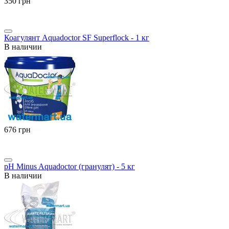
‍350‍
грн
Коагулянт Aquadoctor SF Superflock - 1 кг
В наличии
‍676‍
грн
pH Minus Aquadoctor (гранулят) - 5 кг
В наличии