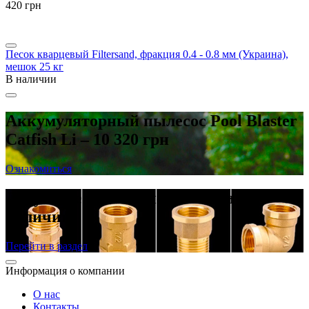
‍420‍
грн
Песок кварцевый Filtersand, фракция 0.4 - 0.8 мм (Украина),
мешок 25 кг
В наличии
Аккумуляторный пылесос Pool Blaster
Catfish Li – 10 320 грн
Ознакомиться
Латунные резьбовые фитинги в
наличии
Перейти в раздел
Информация о компании
О нас
Контакты