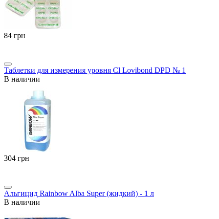
‍84‍
грн
Таблетки для измерения уровня Cl Lovibond DPD № 1
В наличии
‍304‍
грн
Альгицид Rainbow Alba Super (жидкий) - 1 л
В наличии