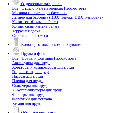
Отделочные материалы
Все - Отделочные материалы
Просмотреть
Мозаика и плитка для бассейна
Лайнер для бассейна (ПВХ-пленка, ПВХ-мембрана)
Копинговый камень Pierra
Копинговый камень Sahara
Террасная доска
Строительные смеси
Водоподготовка и комплектующие
Пруды и фонтаны
Все - Пруды и фонтаны
Просмотреть
Аксессуары для пруда
Аэраторы и компрессоры для пруда
Гидроизоляция пруда
Насосы для пруда
Пленка для пруда
Скиммеры для пруда
УФ-стерилизаторы для пруда
Фильтры для пруда
Форсунки для фонтана
Химия для пруда
Оборудование для саун