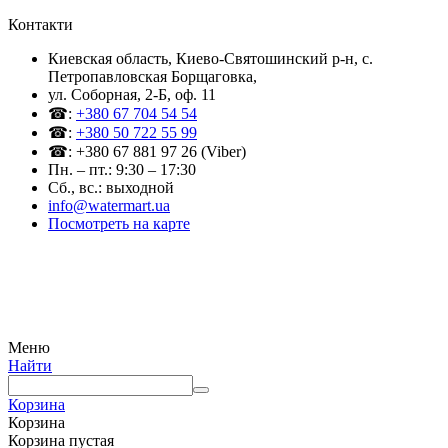
Контакти
Киевская область, Киево-Святошинский р-н, c.
Петропавловская Борщаговка,
ул. Соборная, 2-Б, оф. 11
☎:
+380 67 704 54 54
☎:
+380 50 722 55 99
☎: +380 67 881 97 26 (Viber)
Пн. – пт.: 9:30 – 17:30
Сб., вс.: выходной
info@watermart.ua
Посмотреть на карте
© Интернет-магазин Watermart, 2011-2026
Любое использование и копирование материалов сайта допускается исключительно с
письменного разрешения правообладателя с обязательным указанием ссылки на
источник
Меню
Найти
Корзина
Корзина
Корзина пустая