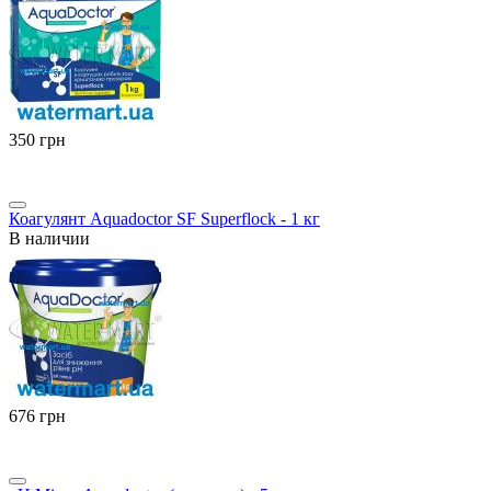
‍350‍
грн
Коагулянт Aquadoctor SF Superflock - 1 кг
В наличии
‍676‍
грн