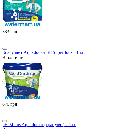
‍333‍
грн
Коагулянт Aquadoctor SF Superflock - 1 кг
В наличии
‍676‍
грн
pH Minus Aquadoctor (гранулят) - 5 кг