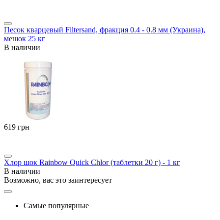
Песок кварцевый Filtersand, фракция 0.4 - 0.8 мм (Украина),
мешок 25 кг
В наличии
‍619‍
грн
Хлор шок Rainbow Quick Chlor (таблетки 20 г) - 1 кг
В наличии
Возможно, вас это заинтересует
Самые популярные