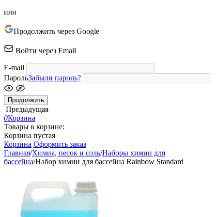
или
Продолжить через Google
Войти через Email
E-mail
Пароль
Забыли пароль?
Продолжить
Предыдущая
0
Корзина
Товары в корзине:
Корзина пустая
Корзина
Оформить заказ
Главная
/
Химия, песок и соль
/
Наборы химии для
бассейна
/
Набор химии для бассейна Rainbow Standard