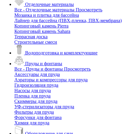
Отделочные материалы
Все - Отделочные материалы
Просмотреть
Мозаика и плитка для бассейна
Лайнер для бассейна (ПВХ-пленка, ПВХ-мембрана)
Копинговый камень Pierra
Копинговый камень Sahara
Террасная доска
Строительные смеси
Водоподготовка и комплектующие
Пруды и фонтаны
Все - Пруды и фонтаны
Просмотреть
Аксессуары для пруда
Аэраторы и компрессоры для пруда
Гидроизоляция пруда
Насосы для пруда
Пленка для пруда
Скиммеры для пруда
УФ-стерилизаторы для пруда
Фильтры для пруда
Форсунки для фонтана
Химия для пруда
Оборудование для саун