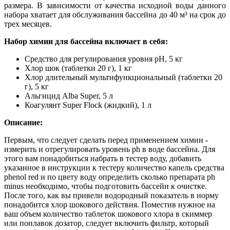
размера. В зависимости от качества исходной воды данного
набора хватает для обслуживания бассейна до 40 м³ на срок до
трех месяцев.
Набор химии для бассейна включает в себя:
Средство для регулирования уровня pH, 5 кг
Хлор шок (таблетки 20 г), 1 кг
Хлор длительный мультифункциональный (таблетки 20
г), 5 кг
Альгицид Alba Super, 5 л
Коагулянт Super Flock (жидкий), 1 л
Описание:
Первым, что следует сделать перед применением химии -
измерить и отрегулировать уровень ph в воде бассейна. Для
этого вам понадобиться набрать в тестер воду, добавить
указанное в инструкции к тестеру количество капель средства
phenol red и по цвету воду определить сколько препарата ph
minus необходимо, чтобы подготовить бассейн к очистке.
После того, как вы привели водородный показатель в норму
понадобится хлор шокового действия. Поместив нужное на
ваш объем количество таблеток шокового хлора в скиммер
или поплавок дозатор, следует включить фильтр, который