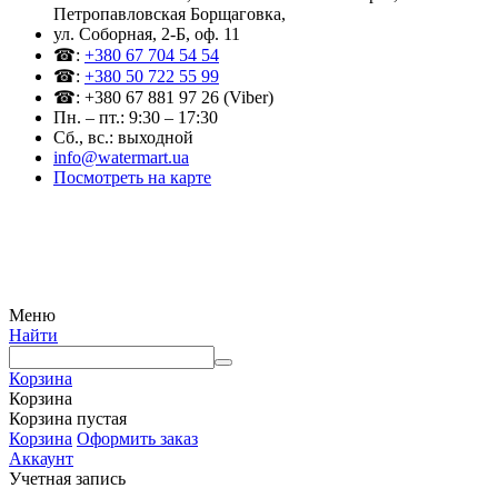
Петропавловская Борщаговка,
ул. Соборная, 2-Б, оф. 11
☎:
+380 67 704 54 54
☎:
+380 50 722 55 99
☎: +380 67 881 97 26 (Viber)
Пн. – пт.: 9:30 – 17:30
Сб., вс.: выходной
info@watermart.ua
Посмотреть на карте
© Интернет-магазин Watermart, 2011-2026
Любое использование и копирование материалов сайта допускается исключительно с
письменного разрешения правообладателя с обязательным указанием ссылки на
источник
Меню
Найти
Корзина
Корзина
Корзина пустая
Корзина
Оформить заказ
Аккаунт
Учетная запись