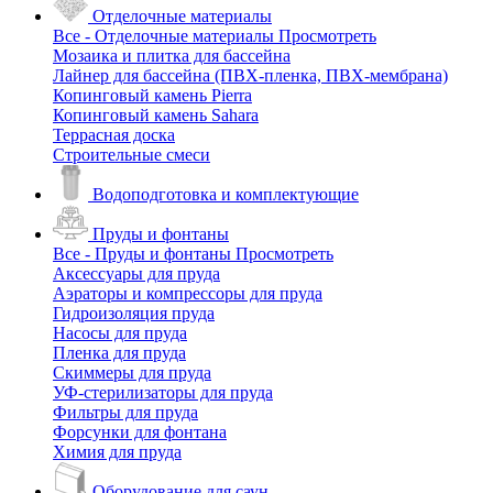
Отделочные материалы
Все - Отделочные материалы
Просмотреть
Мозаика и плитка для бассейна
Лайнер для бассейна (ПВХ-пленка, ПВХ-мембрана)
Копинговый камень Pierra
Копинговый камень Sahara
Террасная доска
Строительные смеси
Водоподготовка и комплектующие
Пруды и фонтаны
Все - Пруды и фонтаны
Просмотреть
Аксессуары для пруда
Аэраторы и компрессоры для пруда
Гидроизоляция пруда
Насосы для пруда
Пленка для пруда
Скиммеры для пруда
УФ-стерилизаторы для пруда
Фильтры для пруда
Форсунки для фонтана
Химия для пруда
Оборудование для саун