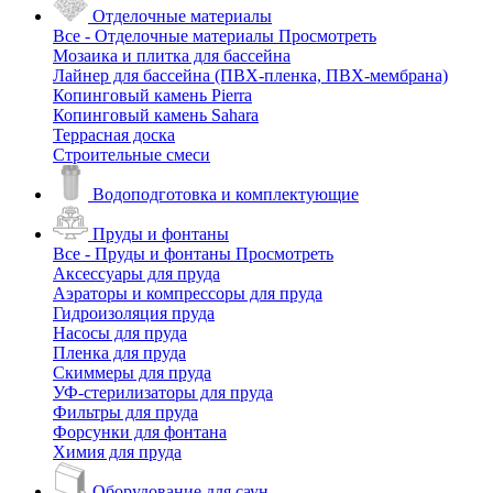
Отделочные материалы
Все - Отделочные материалы
Просмотреть
Мозаика и плитка для бассейна
Лайнер для бассейна (ПВХ-пленка, ПВХ-мембрана)
Копинговый камень Pierra
Копинговый камень Sahara
Террасная доска
Строительные смеси
Водоподготовка и комплектующие
Пруды и фонтаны
Все - Пруды и фонтаны
Просмотреть
Аксессуары для пруда
Аэраторы и компрессоры для пруда
Гидроизоляция пруда
Насосы для пруда
Пленка для пруда
Скиммеры для пруда
УФ-стерилизаторы для пруда
Фильтры для пруда
Форсунки для фонтана
Химия для пруда
Оборудование для саун