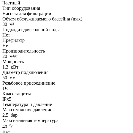
Частный
Тип оборудования
Насосы для фильтрации
Объем обслуживаемого бассейна (max)
80
м³
Подходит для соленой воды
Нет
Префильтр
Нет
Производительность
20
м³/ч
Мощность
1.3
кВт
Диаметр подключения
50
мм
Резьбовое присоединение
1½
"
Класс защиты
IPx5
Температура и давление
Максимальное давление
2.5
бар
Максимальная температура
40
⁰С
Вес