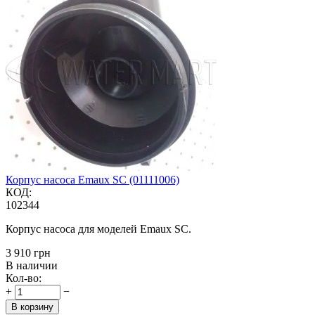
Корпус насоса Emaux SC (01111006)
КОД:
102344
Корпус насоса для моделей Emaux SC.
‍3 910‍
грн
В наличии
Кол-во:
+
−
В корзину