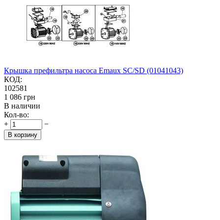
Крышка префильтра насоса Emaux SC/SD (01041043)
КОД:
102581
‍1 086‍
грн
В наличии
Кол-во:
+
−
В корзину