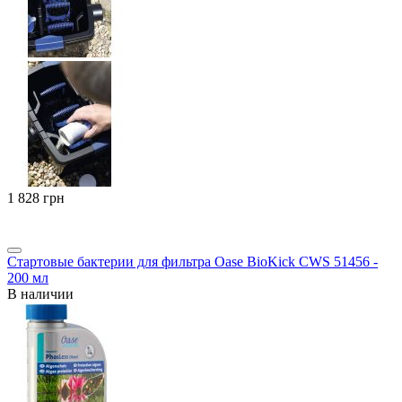
‍1 828‍
грн
Стартовые бактерии для фильтра Oase BioKick CWS 51456 -
200 мл
В наличии