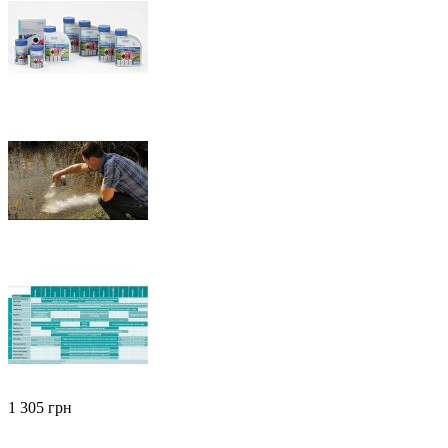
‍1 305‍
грн