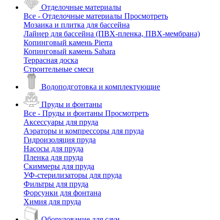
Отделочные материалы
Все - Отделочные материалы
Просмотреть
Мозаика и плитка для бассейна
Лайнер для бассейна (ПВХ-пленка, ПВХ-мембрана)
Копинговый камень Pierra
Копинговый камень Sahara
Террасная доска
Строительные смеси
Водоподготовка и комплектующие
Пруды и фонтаны
Все - Пруды и фонтаны
Просмотреть
Аксессуары для пруда
Аэраторы и компрессоры для пруда
Гидроизоляция пруда
Насосы для пруда
Пленка для пруда
Скиммеры для пруда
УФ-стерилизаторы для пруда
Фильтры для пруда
Форсунки для фонтана
Химия для пруда
Оборудование для саун