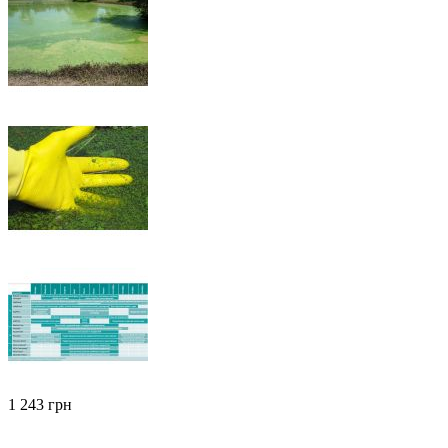
‍1 243‍
грн