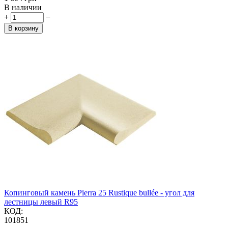
В наличии
+
−
В корзину
Копинговый камень Pierra 25 Rustique bullée - угол для
лестницы левый R95
КОД:
101851