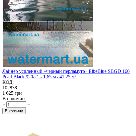
Лайнер усиленный «черный перламутр» ElbeBlue SBGD 160
Pearl Black 920/21 - 1,65 м / 41,25 м²
КОД:
102838
‍1 625‍
грн
В наличии
+
−
В корзину