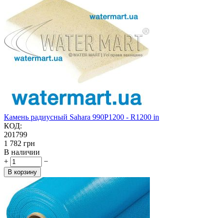
Камень радиусный Sahara 990P1200 - R1200 in
КОД:
201799
‍1 782‍
грн
В наличии
+
−
В корзину