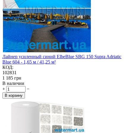
Лайнер усиленный синий ElbeBlue SBG 150 Supra Adriatic
Blue 604 - 1,65 м / 41,25 м²
КОД:
102831
‍1 185‍
грн
В наличии
+
−
В корзину