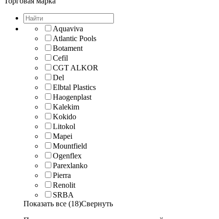
Торговая марка
Aquaviva
Atlantic Pools
Botament
Cefil
CGT ALKOR
Del
Elbtal Plastics
Haogenplast
Kalekim
Kokido
Litokol
Mapei
Mountfield
Ogenflex
Parexlanko
Pierra
Renolit
SRBA
Показать все (18)
Свернуть