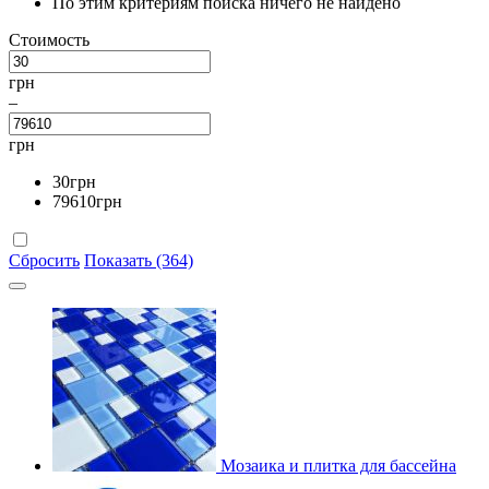
По этим критериям поиска ничего не найдено
Стоимость
грн
–
грн
30
грн
79610
грн
Сбросить
Показать (364)
Мозаика и плитка для бассейна