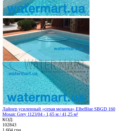
Лайнер усиленный «серая мозаика» ElbeBlue SBGD 160
Mosaic Grey 1123/04 - 1,65 м / 41,25 м²
КОД:
102843
‍1 604‍
грн