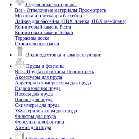
Отделочные материалы
Все - Отделочные материалы
Просмотреть
Мозаика и плитка для бассейна
Лайнер для бассейна (ПВХ-пленка, ПВХ-мембрана)
Копинговый камень Pierra
Копинговый камень Sahara
Террасная доска
Строительные смеси
Водоподготовка и комплектующие
Пруды и фонтаны
Все - Пруды и фонтаны
Просмотреть
Аксессуары для пруда
Аэраторы и компрессоры для пруда
Гидроизоляция пруда
Насосы для пруда
Пленка для пруда
Скиммеры для пруда
УФ-стерилизаторы для пруда
Фильтры для пруда
Форсунки для фонтана
Химия для пруда
Оборудование для саун