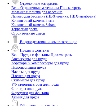
Отделочные материалы
Все - Отделочные материалы
Просмотреть
Мозаика и плитка для бассейна
Лайнер для бассейна (ПВХ-пленка, ПВХ-мембрана)
Копинговый камень Pierra
Копинговый камень Sahara
Террасная доска
Строительные смеси
Водоподготовка и комплектующие
Пруды и фонтаны
Все - Пруды и фонтаны
Просмотреть
Аксессуары для пруда
Аэраторы и компрессоры для пруда
Гидроизоляция пруда
Насосы для пруда
Пленка для пруда
Скиммеры для пруда
УФ-стерилизаторы для пруда
Фильтры для пруда
Форсунки для фонтана
Химия для пруда
Оборудование для саун