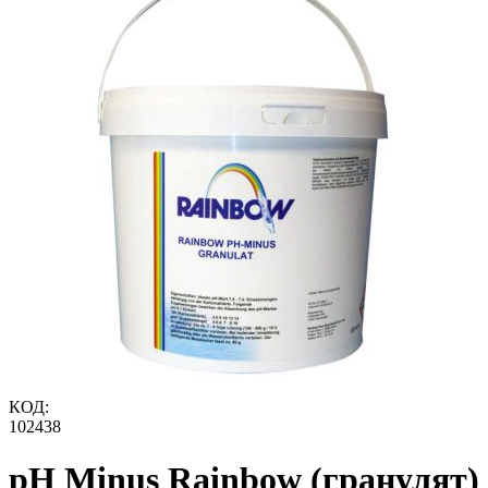
КОД:
102438
pH Minus Rainbow (гранулят)