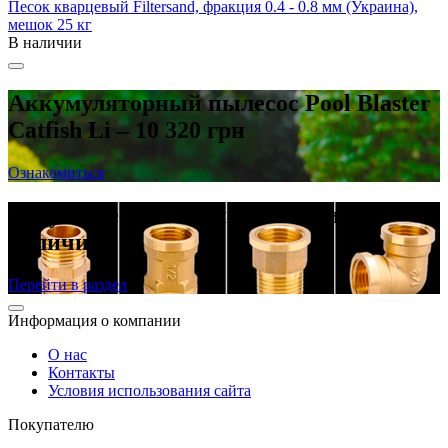
Песок кварцевый Filtersand, фракция 0.4 - 0.8 мм (Украина),
мешок 25 кг
В наличии
Аккумуляторный пылесос Pool Blaster
Catfish Li – 10 320 грн
Ознакомиться
Латунные резьбовые фитинги в
наличии
Перейти в раздел
Информация о компании
О нас
Контакты
Условия использования сайта
Покупателю