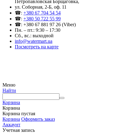
Петропавловская Борщаговка,
ул. Соборная, 2-Б, оф. 11
☎:
+380 67 704 54 54
☎:
+380 50 722 55 99
☎: +380 67 881 97 26 (Viber)
Пн. – пт.: 9:30 – 17:30
Сб., вс.: выходной
info@watermart.ua
Посмотреть на карте
© Интернет-магазин Watermart, 2011-2026
Любое использование и копирование материалов сайта допускается исключительно с
письменного разрешения правообладателя с обязательным указанием ссылки на
источник
Меню
Найти
Корзина
Корзина
Корзина пустая
Корзина
Оформить заказ
Аккаунт
Учетная запись