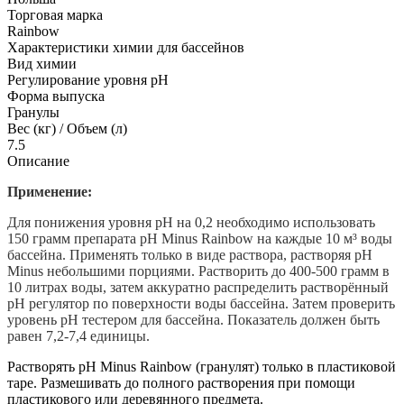
Торговая марка
Rainbow
Характеристики химии для бассейнов
Вид химии
Регулирование уровня pH
Форма выпуска
Гранулы
Вес (кг) / Объем (л)
7.5
Описание
Применение:
Для понижения уровня pH на 0,2 необходимо использовать
150 грамм препарата pH Minus Rainbow на каждые 10 м³ воды
бассейна.
Применять только в виде раствора,
растворяя pH
Minus небольшими порциями. Растворить до 400-500 грамм в
10 литрах воды, затем аккуратно распределить растворённый
pH регулятор по поверхности воды бассейна. Затем проверить
уровень pH тестером для бассейна. Показатель должен быть
равен 7,2-7,4 единицы.
Растворять pH Minus Rainbow (гранулят) только в пластиковой
таре. Размешивать до полного растворения при помощи
пластикового или деревянного предмета.