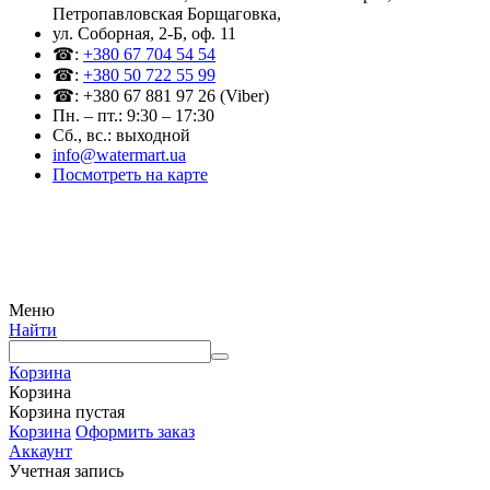
Петропавловская Борщаговка,
ул. Соборная, 2-Б, оф. 11
☎:
+380 67 704 54 54
☎:
+380 50 722 55 99
☎: +380 67 881 97 26 (Viber)
Пн. – пт.: 9:30 – 17:30
Сб., вс.: выходной
info@watermart.ua
Посмотреть на карте
© Интернет-магазин Watermart, 2011-2026
Любое использование и копирование материалов сайта допускается исключительно с
письменного разрешения правообладателя с обязательным указанием ссылки на
источник
Меню
Найти
Корзина
Корзина
Корзина пустая
Корзина
Оформить заказ
Аккаунт
Учетная запись