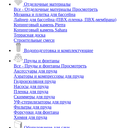
Отделочные материалы
Все - Отделочные материалы
Просмотреть
Мозаика и плитка для бассейна
Лайнер для бассейна (ПВХ-пленка, ПВХ-мембрана)
Копинговый камень Pierra
Копинговый камень Sahara
Террасная доска
Строительные смеси
Водоподготовка и комплектующие
Пруды и фонтаны
Все - Пруды и фонтаны
Просмотреть
Аксессуары для пруда
Аэраторы и компрессоры для пруда
Гидроизоляция пруда
Насосы для пруда
Пленка для пруда
Скиммеры для пруда
УФ-стерилизаторы для пруда
Фильтры для пруда
Форсунки для фонтана
Химия для пруда
Оборудование для саун