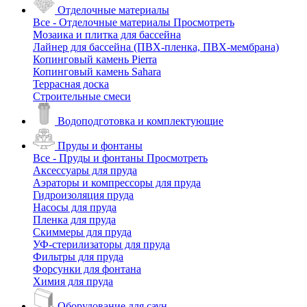
Отделочные материалы
Все - Отделочные материалы
Просмотреть
Мозаика и плитка для бассейна
Лайнер для бассейна (ПВХ-пленка, ПВХ-мембрана)
Копинговый камень Pierra
Копинговый камень Sahara
Террасная доска
Строительные смеси
Водоподготовка и комплектующие
Пруды и фонтаны
Все - Пруды и фонтаны
Просмотреть
Аксессуары для пруда
Аэраторы и компрессоры для пруда
Гидроизоляция пруда
Насосы для пруда
Пленка для пруда
Скиммеры для пруда
УФ-стерилизаторы для пруда
Фильтры для пруда
Форсунки для фонтана
Химия для пруда
Оборудование для саун