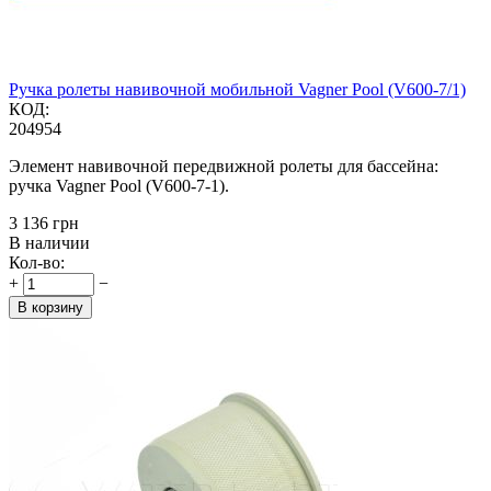
Ручка ролеты навивочной мобильной Vagner Pool (V600-7/1)
КОД:
204954
Элемент навивочной передвижной ролеты для бассейна:
ручка Vagner Pool (V600-7-1).
‍3 136‍
грн
В наличии
Кол-во:
+
−
В корзину