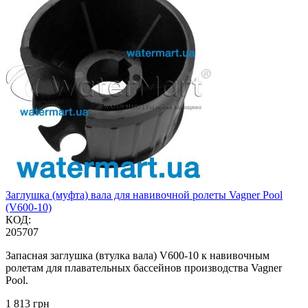
Заглушка (муфта) вала для навивочной ролеты Vagner Pool
(V600-10)
КОД:
205707
Запасная заглушка (втулка вала) V600-10 к навивочным
ролетам для плавательных бассейнов производства Vagner
Pool.
‍1 813‍
грн