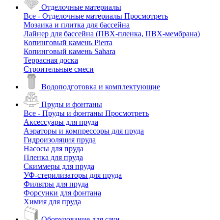
Отделочные материалы
Все - Отделочные материалы
Просмотреть
Мозаика и плитка для бассейна
Лайнер для бассейна (ПВХ-пленка, ПВХ-мембрана)
Копинговый камень Pierra
Копинговый камень Sahara
Террасная доска
Строительные смеси
Водоподготовка и комплектующие
Пруды и фонтаны
Все - Пруды и фонтаны
Просмотреть
Аксессуары для пруда
Аэраторы и компрессоры для пруда
Гидроизоляция пруда
Насосы для пруда
Пленка для пруда
Скиммеры для пруда
УФ-стерилизаторы для пруда
Фильтры для пруда
Форсунки для фонтана
Химия для пруда
Оборудование для саун