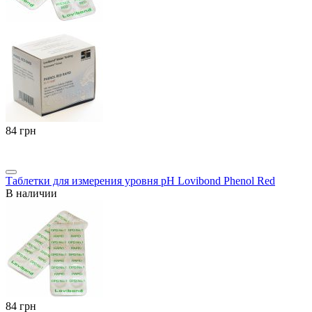
‍84‍
грн
Таблетки для измерения уровня pH Lovibond Phenol Red
В наличии
‍84‍
грн