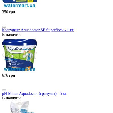
‍350‍
грн
Коагулянт Aquadoctor SF Superflock - 1 кг
В наличии
‍676‍
грн
pH Minus Aquadoctor (гранулят) - 5 кг
В наличии