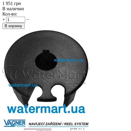
‍1 951‍
грн
В наличии
Кол-во:
+
−
В корзину