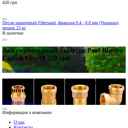
‍420‍
грн
Песок кварцевый Filtersand, фракция 0.4 - 0.8 мм (Украина),
мешок 25 кг
В наличии
Аккумуляторный пылесос Pool Blaster
Catfish Li – 10 320 грн
Ознакомиться
Латунные резьбовые фитинги в
наличии
Перейти в раздел
Информация о компании
О нас
Контакты