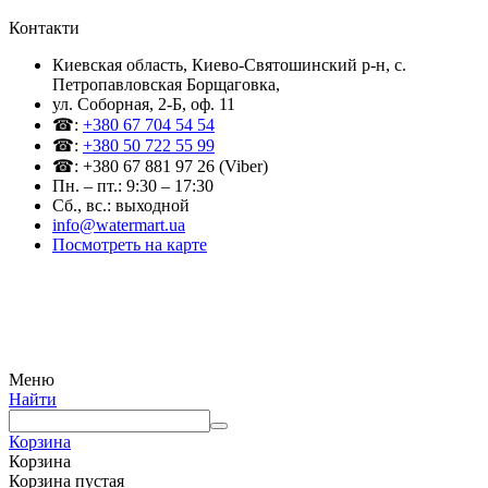
Контакти
Киевская область, Киево-Святошинский р-н, c.
Петропавловская Борщаговка,
ул. Соборная, 2-Б, оф. 11
☎:
+380 67 704 54 54
☎:
+380 50 722 55 99
☎: +380 67 881 97 26 (Viber)
Пн. – пт.: 9:30 – 17:30
Сб., вс.: выходной
info@watermart.ua
Посмотреть на карте
© Интернет-магазин Watermart, 2011-2026
Любое использование и копирование материалов сайта допускается исключительно с
письменного разрешения правообладателя с обязательным указанием ссылки на
источник
Меню
Найти
Корзина
Корзина
Корзина пустая