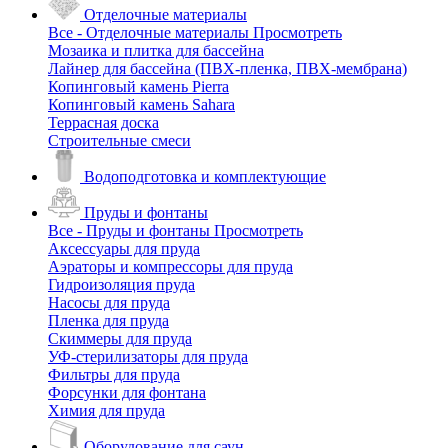
Отделочные материалы
Все - Отделочные материалы
Просмотреть
Мозаика и плитка для бассейна
Лайнер для бассейна (ПВХ-пленка, ПВХ-мембрана)
Копинговый камень Pierra
Копинговый камень Sahara
Террасная доска
Строительные смеси
Водоподготовка и комплектующие
Пруды и фонтаны
Все - Пруды и фонтаны
Просмотреть
Аксессуары для пруда
Аэраторы и компрессоры для пруда
Гидроизоляция пруда
Насосы для пруда
Пленка для пруда
Скиммеры для пруда
УФ-стерилизаторы для пруда
Фильтры для пруда
Форсунки для фонтана
Химия для пруда
Оборудование для саун