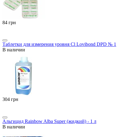
‍84‍
грн
Таблетки для измерения уровня Cl Lovibond DPD № 1
В наличии
‍304‍
грн
Альгицид Rainbow Alba Super (жидкий) - 1 л
В наличии