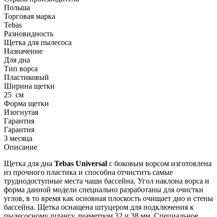
Польша
Торговая марка
Tebas
Разновидность
Щетка для пылесоса
Назначение
Для дна
Тип ворса
Пластиковый
Ширина щетки
25
см
Форма щетки
Изогнутая
Гарантия
Гарантия
3 месяца
Описание
Щетка для дна
Tebas
Universal
с боковым ворсом изготовлена
из прочного пластика и способна отчистить самые
труднодоступные места чаши бассейна. Угол наклона ворса и
форма данной модели специально разработаны для очистки
углов, в то время как основная плоскость очищает дно и стены
бассейна. Щетка оснащена штуцером для подключения к
пылесосному шлангу диаметром 32 и 38 мм. Специальное