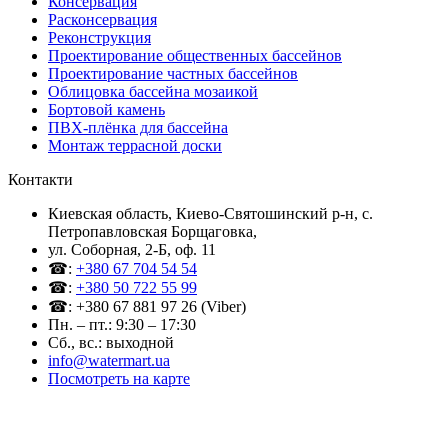
Консервация
Расконсервация
Реконструкция
Проектирование общественных бассейнов
Проектирование частных бассейнов
Облицовка бассейна мозаикой
Бортовой камень
ПВХ-плёнка для бассейна
Монтаж террасной доски
Контакти
Киевская область, Киево-Святошинский р-н, c.
Петропавловская Борщаговка,
ул. Соборная, 2-Б, оф. 11
☎:
+380 67 704 54 54
☎:
+380 50 722 55 99
☎: +380 67 881 97 26 (Viber)
Пн. – пт.: 9:30 – 17:30
Сб., вс.: выходной
info@watermart.ua
Посмотреть на карте
© Интернет-магазин Watermart, 2011-2026
Любое использование и копирование материалов сайта допускается исключительно с