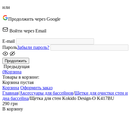
или
Продолжить через Google
Войти через Email
E-mail
Пароль
Забыли пароль?
Продолжить
Предыдущая
0
Корзина
Товары в корзине:
Корзина пустая
Корзина
Оформить заказ
Главная
/
Аксессуары для бассейнов
/
Щетки для очистки стен и
дна бассейна
/
Щетка для стен Kokido Design-O K417BU
‍290‍
грн
В корзину