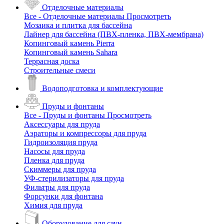
Отделочные материалы
Все - Отделочные материалы
Просмотреть
Мозаика и плитка для бассейна
Лайнер для бассейна (ПВХ-пленка, ПВХ-мембрана)
Копинговый камень Pierra
Копинговый камень Sahara
Террасная доска
Строительные смеси
Водоподготовка и комплектующие
Пруды и фонтаны
Все - Пруды и фонтаны
Просмотреть
Аксессуары для пруда
Аэраторы и компрессоры для пруда
Гидроизоляция пруда
Насосы для пруда
Пленка для пруда
Скиммеры для пруда
УФ-стерилизаторы для пруда
Фильтры для пруда
Форсунки для фонтана
Химия для пруда
Оборудование для саун