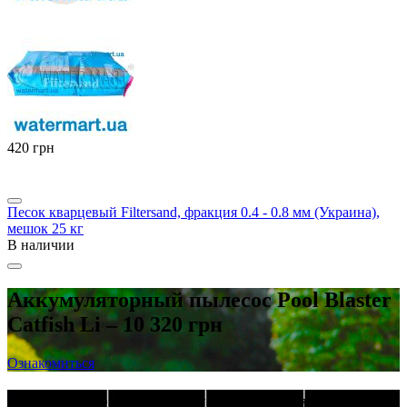
‍420‍
грн
Песок кварцевый Filtersand, фракция 0.4 - 0.8 мм (Украина),
мешок 25 кг
В наличии
Аккумуляторный пылесос Pool Blaster
Catfish Li – 10 320 грн
Ознакомиться
Латунные резьбовые фитинги в