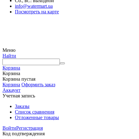
Сб., вс.: выходной
info@watermart.ua
Посмотреть на карте
© Интернет-магазин Watermart, 2011-2026
Любое использование и копирование материалов сайта допускается исключительно с
письменного разрешения правообладателя с обязательным указанием ссылки на
источник
Меню
Найти
Корзина
Корзина
Корзина пустая
Корзина
Оформить заказ
Аккаунт
Учетная запись
Заказы
Список сравнения
Отложенные товары
Войти
Регистрация
Код подтверждения