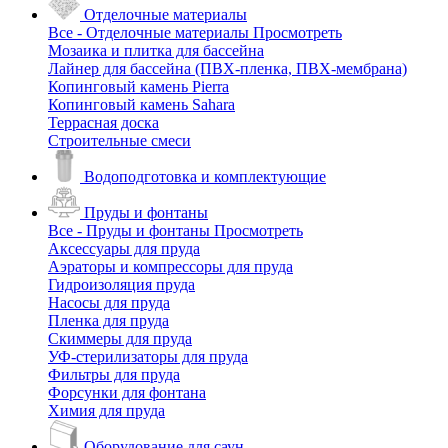
Отделочные материалы
Все - Отделочные материалы
Просмотреть
Мозаика и плитка для бассейна
Лайнер для бассейна (ПВХ-пленка, ПВХ-мембрана)
Копинговый камень Pierra
Копинговый камень Sahara
Террасная доска
Строительные смеси
Водоподготовка и комплектующие
Пруды и фонтаны
Все - Пруды и фонтаны
Просмотреть
Аксессуары для пруда
Аэраторы и компрессоры для пруда
Гидроизоляция пруда
Насосы для пруда
Пленка для пруда
Скиммеры для пруда
УФ-стерилизаторы для пруда
Фильтры для пруда
Форсунки для фонтана
Химия для пруда
Оборудование для саун