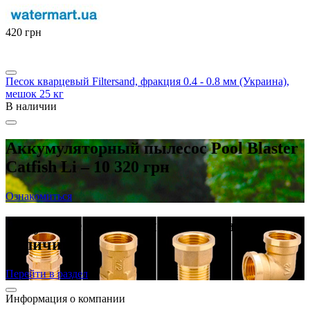
‍420‍
грн
Песок кварцевый Filtersand, фракция 0.4 - 0.8 мм (Украина),
мешок 25 кг
В наличии
Аккумуляторный пылесос Pool Blaster
Catfish Li – 10 320 грн
Ознакомиться
Латунные резьбовые фитинги в
наличии
Перейти в раздел
Информация о компании