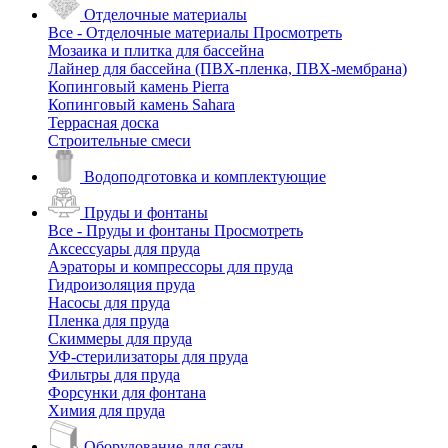
Отделочные материалы
Все - Отделочные материалы
Просмотреть
Мозаика и плитка для бассейна
Лайнер для бассейна (ПВХ-пленка, ПВХ-мембрана)
Копинговый камень Pierra
Копинговый камень Sahara
Террасная доска
Строительные смеси
Водоподготовка и комплектующие
Пруды и фонтаны
Все - Пруды и фонтаны
Просмотреть
Аксессуары для пруда
Аэраторы и компрессоры для пруда
Гидроизоляция пруда
Насосы для пруда
Пленка для пруда
Скиммеры для пруда
УФ-стерилизаторы для пруда
Фильтры для пруда
Форсунки для фонтана
Химия для пруда
Оборудование для саун