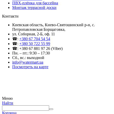
ПВХ-плёнка для бассейна
Монтаж террасной доски
Контакти
Киевская область, Киево-Святошинский р-н, c.
Петропавловская Борщаговка,
ул. Соборная, 2-Б, оф. 11
☎:
+380 67 704 54 54
☎:
+380 50 722 55 99
☎: +380 67 881 97 26 (Viber)
Пн. – пт.: 9:30 – 17:30
Сб., вс.: выходной
info@watermart.ua
Посмотреть на карте
© Интернет-магазин Watermart, 2011-2026
Любое использование и копирование материалов сайта допускается исключительно с
письменного разрешения правообладателя с обязательным указанием ссылки на
источник
Меню
Найти
Корзина