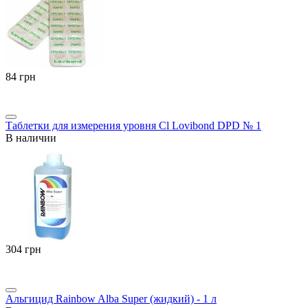
‍84‍
грн
Таблетки для измерения уровня Cl Lovibond DPD № 1
В наличии
‍304‍
грн
Альгицид Rainbow Alba Super (жидкий) - 1 л