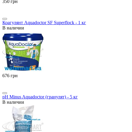
‍350‍
грн
Коагулянт Aquadoctor SF Superflock - 1 кг
В наличии
‍676‍
грн
pH Minus Aquadoctor (гранулят) - 5 кг
В наличии