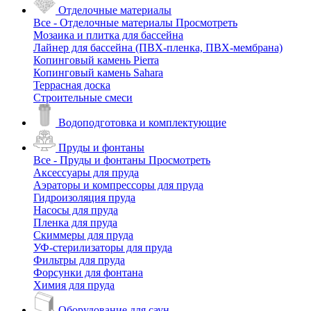
Отделочные материалы
Все - Отделочные материалы
Просмотреть
Мозаика и плитка для бассейна
Лайнер для бассейна (ПВХ-пленка, ПВХ-мембрана)
Копинговый камень Pierra
Копинговый камень Sahara
Террасная доска
Строительные смеси
Водоподготовка и комплектующие
Пруды и фонтаны
Все - Пруды и фонтаны
Просмотреть
Аксессуары для пруда
Аэраторы и компрессоры для пруда
Гидроизоляция пруда
Насосы для пруда
Пленка для пруда
Скиммеры для пруда
УФ-стерилизаторы для пруда
Фильтры для пруда
Форсунки для фонтана
Химия для пруда
Оборудование для саун