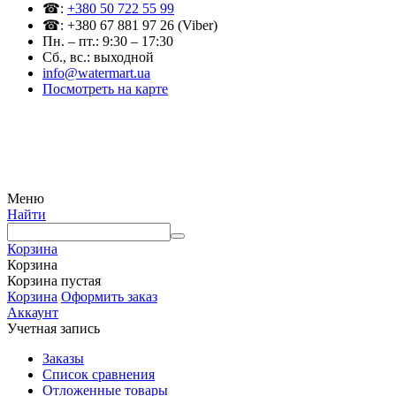
☎:
+380 50 722 55 99
☎: +380 67 881 97 26 (Viber)
Пн. – пт.: 9:30 – 17:30
Сб., вс.: выходной
info@watermart.ua
Посмотреть на карте
© Интернет-магазин Watermart, 2011-2026
Любое использование и копирование материалов сайта допускается исключительно с
письменного разрешения правообладателя с обязательным указанием ссылки на
источник
Меню
Найти
Корзина
Корзина
Корзина пустая
Корзина
Оформить заказ
Аккаунт
Учетная запись
Заказы
Список сравнения
Отложенные товары