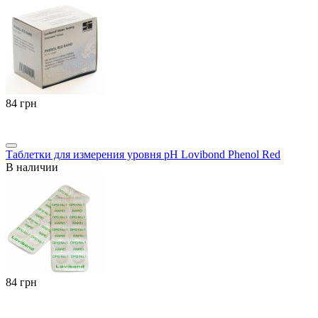
‍84‍
грн
Таблетки для измерения уровня pH Lovibond Phenol Red
В наличии
‍84‍
грн