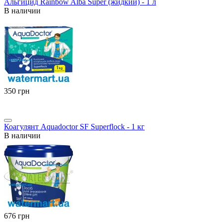
Альгицид Rainbow Alba Super (жидкий) - 1 л
В наличии
‍350‍
грн
Коагулянт Aquadoctor SF Superflock - 1 кг
В наличии
‍676‍
грн