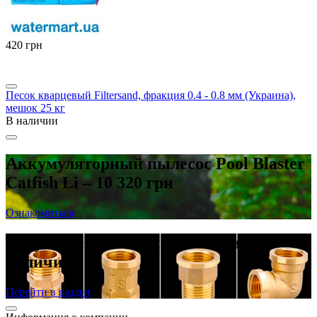
‍420‍
грн
Песок кварцевый Filtersand, фракция 0.4 - 0.8 мм (Украина),
мешок 25 кг
В наличии
Аккумуляторный пылесос Pool Blaster
Catfish Li – 10 320 грн
Ознакомиться
Латунные резьбовые фитинги в
наличии
Перейти в раздел