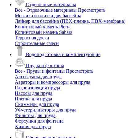
Отделочные материалы
Все - Отделочные материалы
Просмотреть
Мозаика и плитка для бассейна
Лайнер для бассейна (ПВХ-пленка, ПВХ-мембрана)
Копинговый камень Pierra
Копинговый камень Sahara
Террасная доска
Строительные смеси
Водоподготовка и комплектующие
Пруды и фонтаны
Все - Пруды и фонтаны
Просмотреть
Аксессуары для пруда
Аэраторы и компрессоры для пруда
Гидроизоляция пруда
Насосы для пруда
Пленка для пруда
Скиммеры для пруда
УФ-стерилизаторы для пруда
Фильтры для пруда
Форсунки для фонтана
Химия для пруда
Оборудование для саун