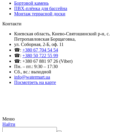
Бортовой камень
ПВХ-плёнка для бассейна
Монтаж террасной доски
Контакти
Киевская область, Киево-Святошинский р-н, c.
Петропавловская Борщаговка,
ул. Соборная, 2-Б, оф. 11
☎:
+380 67 704 54 54
☎:
+380 50 722 55 99
☎: +380 67 881 97 26 (Viber)
Пн. – пт.: 9:30 – 17:30
Сб., вс.: выходной
info@watermart.ua
Посмотреть на карте
© Интернет-магазин Watermart, 2011-2026
Любое использование и копирование материалов сайта допускается исключительно с
письменного разрешения правообладателя с обязательным указанием ссылки на
источник
Меню
Найти