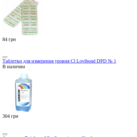
‍84‍
грн
Таблетки для измерения уровня Cl Lovibond DPD № 1
В наличии
‍304‍
грн