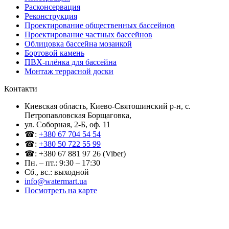
Расконсервация
Реконструкция
Проектирование общественных бассейнов
Проектирование частных бассейнов
Облицовка бассейна мозаикой
Бортовой камень
ПВХ-плёнка для бассейна
Монтаж террасной доски
Контакти
Киевская область, Киево-Святошинский р-н, c.
Петропавловская Борщаговка,
ул. Соборная, 2-Б, оф. 11
☎:
+380 67 704 54 54
☎:
+380 50 722 55 99
☎: +380 67 881 97 26 (Viber)
Пн. – пт.: 9:30 – 17:30
Сб., вс.: выходной
info@watermart.ua
Посмотреть на карте
© Интернет-магазин Watermart, 2011-2026
Любое использование и копирование материалов сайта допускается исключительно с
письменного разрешения правообладателя с обязательным указанием ссылки на