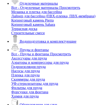
Отделочные материалы
Все - Отделочные материалы
Просмотреть
Мозаика и плитка для бассейна
Лайнер для бассейна (ПВХ-пленка, ПВХ-мембрана)
Копинговый камень Pierra
Копинговый камень Sahara
Террасная доска
Строительные смеси
Водоподготовка и комплектующие
Пруды и фонтаны
Все - Пруды и фонтаны
Просмотреть
Аксессуары для пруда
Аэраторы и компрессоры для пруда
Гидроизоляция пруда
Насосы для пруда
Пленка для пруда
Скиммеры для пруда
УФ-стерилизаторы для пруда
Фильтры для пруда
Форсунки для фонтана
Химия для пруда
Оборудование для саун