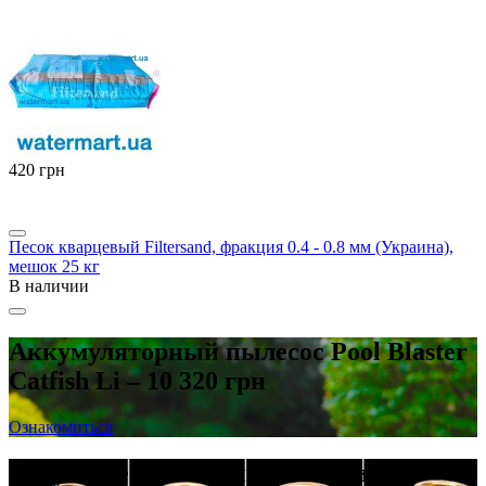
‍420‍
грн
Песок кварцевый Filtersand, фракция 0.4 - 0.8 мм (Украина),
мешок 25 кг
В наличии
Аккумуляторный пылесос Pool Blaster
Catfish Li – 10 320 грн
Ознакомиться
Латунные резьбовые фитинги в