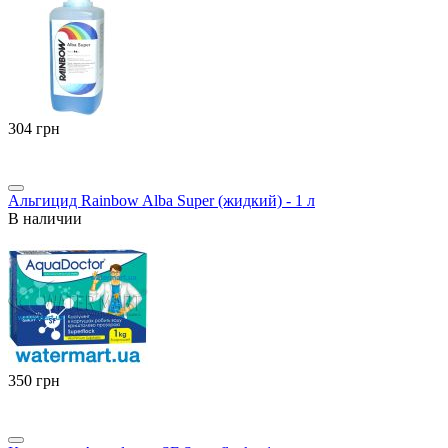
‍304‍
грн
Альгицид Rainbow Alba Super (жидкий) - 1 л
В наличии
‍350‍
грн