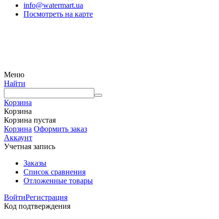
info@watermart.ua
Посмотреть на карте
© Интернет-магазин Watermart, 2011-2026
Любое использование и копирование материалов сайта допускается исключительно с
письменного разрешения правообладателя с обязательным указанием ссылки на
источник
Меню
Найти
Корзина
Корзина
Корзина пустая
Корзина
Оформить заказ
Аккаунт
Учетная запись
Заказы
Список сравнения
Отложенные товары
Войти
Регистрация
Код подтверждения