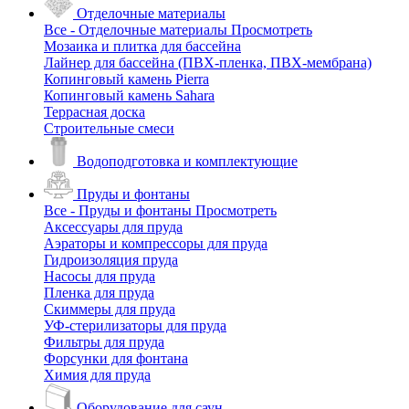
Отделочные материалы
Все - Отделочные материалы
Просмотреть
Мозаика и плитка для бассейна
Лайнер для бассейна (ПВХ-пленка, ПВХ-мембрана)
Копинговый камень Pierra
Копинговый камень Sahara
Террасная доска
Строительные смеси
Водоподготовка и комплектующие
Пруды и фонтаны
Все - Пруды и фонтаны
Просмотреть
Аксессуары для пруда
Аэраторы и компрессоры для пруда
Гидроизоляция пруда
Насосы для пруда
Пленка для пруда
Скиммеры для пруда
УФ-стерилизаторы для пруда
Фильтры для пруда
Форсунки для фонтана
Химия для пруда
Оборудование для саун