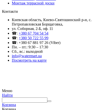
Монтаж террасной доски
Контакти
Киевская область, Киево-Святошинский р-н, c.
Петропавловская Борщаговка,
ул. Соборная, 2-Б, оф. 11
☎:
+380 67 704 54 54
☎:
+380 50 722 55 99
☎: +380 67 881 97 26 (Viber)
Пн. – пт.: 9:30 – 17:30
Сб., вс.: выходной
info@watermart.ua
Посмотреть на карте
© Интернет-магазин Watermart, 2011-2026
Любое использование и копирование материалов сайта допускается исключительно с
письменного разрешения правообладателя с обязательным указанием ссылки на
источник
Меню
Найти
Корзина
Корзина