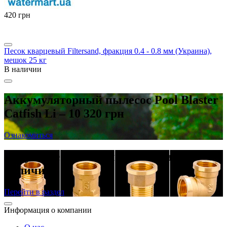
‍420‍
грн
Песок кварцевый Filtersand, фракция 0.4 - 0.8 мм (Украина),
мешок 25 кг
В наличии
Аккумуляторный пылесос Pool Blaster
Catfish Li – 10 320 грн
Ознакомиться
Латунные резьбовые фитинги в
наличии
Перейти в раздел
Информация о компании