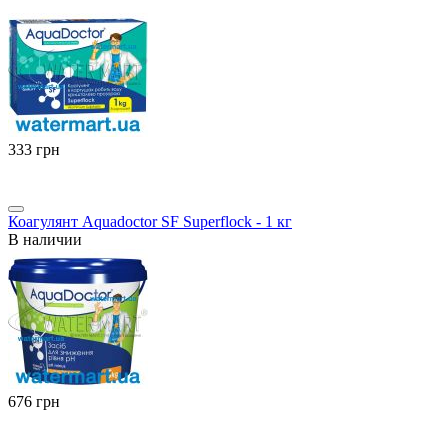
‍333‍
грн
Коагулянт Aquadoctor SF Superflock - 1 кг
В наличии
‍676‍
грн