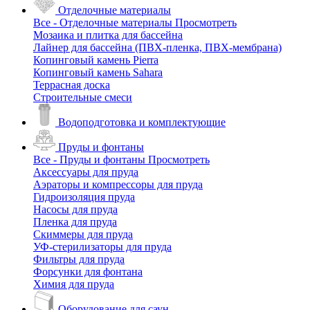
Отделочные материалы
Все - Отделочные материалы
Просмотреть
Мозаика и плитка для бассейна
Лайнер для бассейна (ПВХ-пленка, ПВХ-мембрана)
Копинговый камень Pierra
Копинговый камень Sahara
Террасная доска
Строительные смеси
Водоподготовка и комплектующие
Пруды и фонтаны
Все - Пруды и фонтаны
Просмотреть
Аксессуары для пруда
Аэраторы и компрессоры для пруда
Гидроизоляция пруда
Насосы для пруда
Пленка для пруда
Скиммеры для пруда
УФ-стерилизаторы для пруда
Фильтры для пруда
Форсунки для фонтана
Химия для пруда
Оборудование для саун