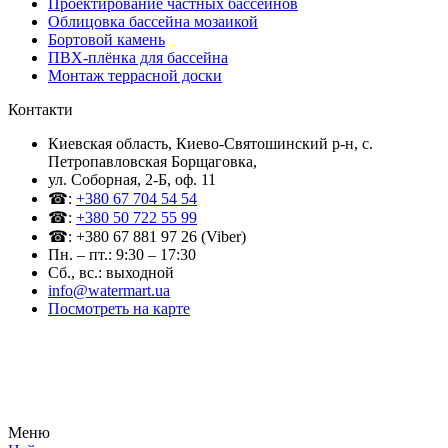
Проектирование частных бассейнов
Облицовка бассейна мозаикой
Бортовой камень
ПВХ-плёнка для бассейна
Монтаж террасной доски
Контакти
Киевская область, Киево-Святошинский р-н, c.
Петропавловская Борщаговка,
ул. Соборная, 2-Б, оф. 11
☎:
+380 67 704 54 54
☎:
+380 50 722 55 99
☎: +380 67 881 97 26 (Viber)
Пн. – пт.: 9:30 – 17:30
Сб., вс.: выходной
info@watermart.ua
Посмотреть на карте
© Интернет-магазин Watermart, 2011-2026
Любое использование и копирование материалов сайта допускается исключительно с
письменного разрешения правообладателя с обязательным указанием ссылки на
источник
Меню