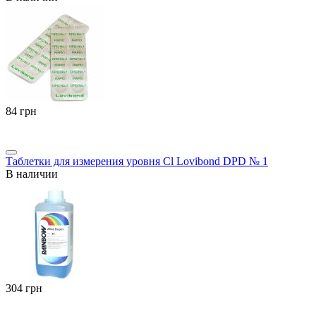
‍84‍
грн
Таблетки для измерения уровня Cl Lovibond DPD № 1
В наличии
‍304‍
грн