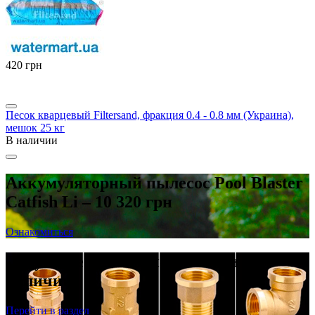
‍420‍
грн
Песок кварцевый Filtersand, фракция 0.4 - 0.8 мм (Украина),
мешок 25 кг
В наличии
Аккумуляторный пылесос Pool Blaster
Catfish Li – 10 320 грн
Ознакомиться
Латунные резьбовые фитинги в
наличии
Перейти в раздел