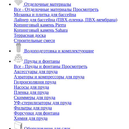
Отделочные материалы
Все - Отделочные материалы
Просмотреть
Мозаика и плитка для бассейна
Лайнер для бассейна (ПВХ-пленка, ПВХ-мембрана)
Копинговый камень Pierra
Копинговый камень Sahara
Террасная доска
Строительные смеси
Водоподготовка и комплектующие
Пруды и фонтаны
Все - Пруды и фонтаны
Просмотреть
Аксессуары для пруда
Аэраторы и компрессоры для пруда
Гидроизоляция пруда
Насосы для пруда
Пленка для пруда
Скиммеры для пруда
УФ-стерилизаторы для пруда
Фильтры для пруда
Форсунки для фонтана
Химия для пруда
Оборудование для саун