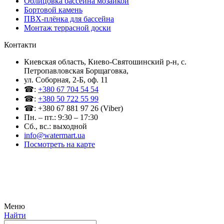
Облицовка бассейна мозаикой
Бортовой камень
ПВХ-плёнка для бассейна
Монтаж террасной доски
Контакти
Киевская область, Киево-Святошинский р-н, c.
Петропавловская Борщаговка,
ул. Соборная, 2-Б, оф. 11
☎:
+380 67 704 54 54
☎:
+380 50 722 55 99
☎: +380 67 881 97 26 (Viber)
Пн. – пт.: 9:30 – 17:30
Сб., вс.: выходной
info@watermart.ua
Посмотреть на карте
© Интернет-магазин Watermart, 2011-2026
Любое использование и копирование материалов сайта допускается исключительно с
письменного разрешения правообладателя с обязательным указанием ссылки на
источник
Меню
Найти