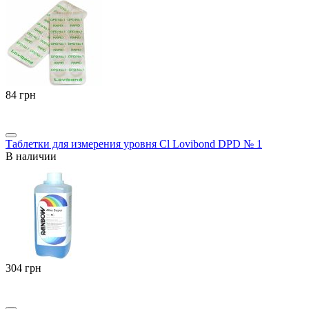
‍84‍
грн
Таблетки для измерения уровня Cl Lovibond DPD № 1
В наличии
‍304‍
грн