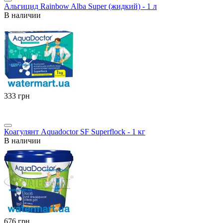
Альгицид Rainbow Alba Super (жидкий) - 1 л
В наличии
‍333‍
грн
Коагулянт Aquadoctor SF Superflock - 1 кг
В наличии
‍676‍
грн