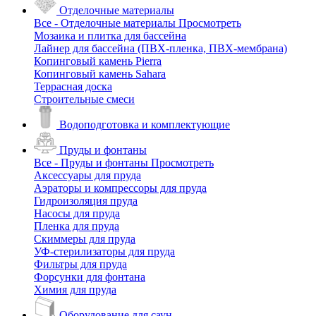
Отделочные материалы
Все - Отделочные материалы
Просмотреть
Мозаика и плитка для бассейна
Лайнер для бассейна (ПВХ-пленка, ПВХ-мембрана)
Копинговый камень Pierra
Копинговый камень Sahara
Террасная доска
Строительные смеси
Водоподготовка и комплектующие
Пруды и фонтаны
Все - Пруды и фонтаны
Просмотреть
Аксессуары для пруда
Аэраторы и компрессоры для пруда
Гидроизоляция пруда
Насосы для пруда
Пленка для пруда
Скиммеры для пруда
УФ-стерилизаторы для пруда
Фильтры для пруда
Форсунки для фонтана
Химия для пруда
Оборудование для саун