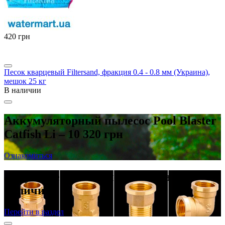
‍420‍
грн
Песок кварцевый Filtersand, фракция 0.4 - 0.8 мм (Украина),
мешок 25 кг
В наличии
Аккумуляторный пылесос Pool Blaster
Catfish Li – 10 320 грн
Ознакомиться
Латунные резьбовые фитинги в
наличии
Перейти в раздел