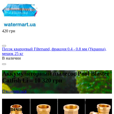
‍420‍
грн
Песок кварцевый Filtersand, фракция 0.4 - 0.8 мм (Украина),
мешок 25 кг
В наличии
Аккумуляторный пылесос Pool Blaster
Catfish Li – 10 320 грн
Ознакомиться
Латунные резьбовые фитинги в
наличии