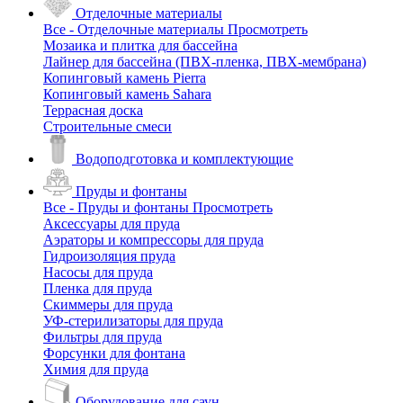
Отделочные материалы
Все - Отделочные материалы
Просмотреть
Мозаика и плитка для бассейна
Лайнер для бассейна (ПВХ-пленка, ПВХ-мембрана)
Копинговый камень Pierra
Копинговый камень Sahara
Террасная доска
Строительные смеси
Водоподготовка и комплектующие
Пруды и фонтаны
Все - Пруды и фонтаны
Просмотреть
Аксессуары для пруда
Аэраторы и компрессоры для пруда
Гидроизоляция пруда
Насосы для пруда
Пленка для пруда
Скиммеры для пруда
УФ-стерилизаторы для пруда
Фильтры для пруда
Форсунки для фонтана
Химия для пруда
Оборудование для саун