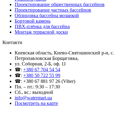
Проектирование общественных бассейнов
Проектирование частных бассейнов
Облицовка бассейна мозаикой
Бортовой камень
ПВХ-плёнка для бассейна
Монтаж террасной доски
Контакти
Киевская область, Киево-Святошинский р-н, c.
Петропавловская Борщаговка,
ул. Соборная, 2-Б, оф. 11
☎:
+380 67 704 54 54
☎:
+380 50 722 55 99
☎: +380 67 881 97 26 (Viber)
Пн. – пт.: 9:30 – 17:30
Сб., вс.: выходной
info@watermart.ua
Посмотреть на карте
© Интернет-магазин Watermart, 2011-2026
Любое использование и копирование материалов сайта допускается исключительно с
письменного разрешения правообладателя с обязательным указанием ссылки на
источник