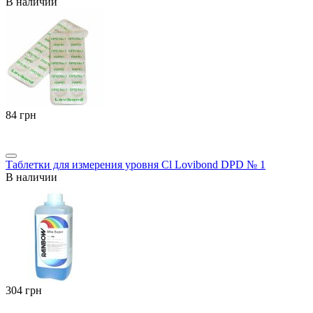
В наличии
‍84‍
грн
Таблетки для измерения уровня Cl Lovibond DPD № 1
В наличии
‍304‍
грн