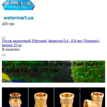
‍420‍
грн
Песок кварцевый Filtersand, фракция 0.4 - 0.8 мм (Украина),
мешок 25 кг
В наличии
Аккумуляторный пылесос Pool Blaster
Catfish Li – 10 320 грн
Ознакомиться
Латунные резьбовые фитинги в
наличии