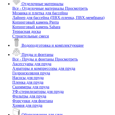
Отделочные материалы
Все - Отделочные материалы
Просмотреть
Мозаика и плитка для бассейна
Лайнер для бассейна (ПВХ-пленка, ПВХ-мембрана)
Копинговый камень Pierra
Копинговый камень Sahara
Террасная доска
Строительные смеси
Водоподготовка и комплектующие
Пруды и фонтаны
Все - Пруды и фонтаны
Просмотреть
Аксессуары для пруда
Аэраторы и компрессоры для пруда
Гидроизоляция пруда
Насосы для пруда
Пленка для пруда
Скиммеры для пруда
УФ-стерилизаторы для пруда
Фильтры для пруда
Форсунки для фонтана
Химия для пруда
Оборудование для саун