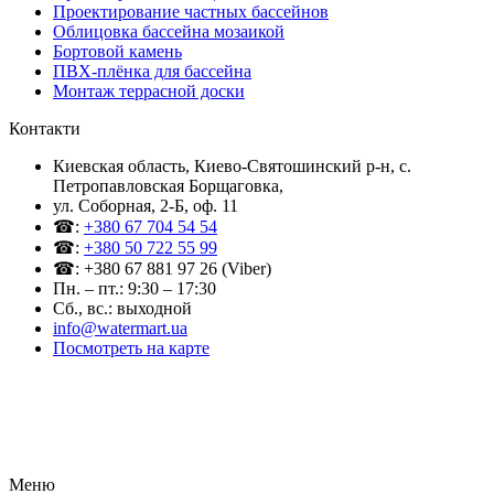
Проектирование частных бассейнов
Облицовка бассейна мозаикой
Бортовой камень
ПВХ-плёнка для бассейна
Монтаж террасной доски
Контакти
Киевская область, Киево-Святошинский р-н, c.
Петропавловская Борщаговка,
ул. Соборная, 2-Б, оф. 11
☎:
+380 67 704 54 54
☎:
+380 50 722 55 99
☎: +380 67 881 97 26 (Viber)
Пн. – пт.: 9:30 – 17:30
Сб., вс.: выходной
info@watermart.ua
Посмотреть на карте
© Интернет-магазин Watermart, 2011-2026
Любое использование и копирование материалов сайта допускается исключительно с
письменного разрешения правообладателя с обязательным указанием ссылки на
источник
Меню