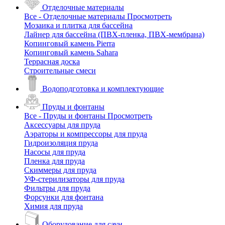
Отделочные материалы
Все - Отделочные материалы
Просмотреть
Мозаика и плитка для бассейна
Лайнер для бассейна (ПВХ-пленка, ПВХ-мембрана)
Копинговый камень Pierra
Копинговый камень Sahara
Террасная доска
Строительные смеси
Водоподготовка и комплектующие
Пруды и фонтаны
Все - Пруды и фонтаны
Просмотреть
Аксессуары для пруда
Аэраторы и компрессоры для пруда
Гидроизоляция пруда
Насосы для пруда
Пленка для пруда
Скиммеры для пруда
УФ-стерилизаторы для пруда
Фильтры для пруда
Форсунки для фонтана
Химия для пруда
Оборудование для саун