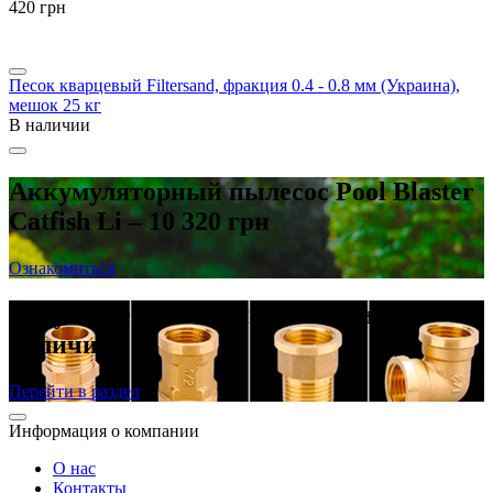
‍420‍
грн
Песок кварцевый Filtersand, фракция 0.4 - 0.8 мм (Украина),
мешок 25 кг
В наличии
Аккумуляторный пылесос Pool Blaster
Catfish Li – 10 320 грн
Ознакомиться
Латунные резьбовые фитинги в
наличии
Перейти в раздел
Информация о компании
О нас
Контакты