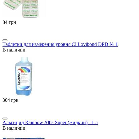
‍84‍
грн
Таблетки для измерения уровня Cl Lovibond DPD № 1
В наличии
‍304‍
грн
Альгицид Rainbow Alba Super (жидкий) - 1 л
В наличии