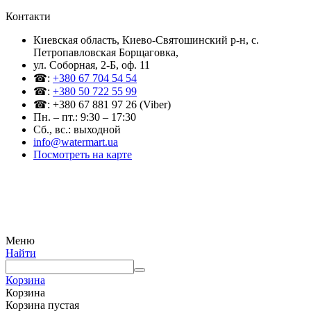
Контакти
Киевская область, Киево-Святошинский р-н, c.
Петропавловская Борщаговка,
ул. Соборная, 2-Б, оф. 11
☎:
+380 67 704 54 54
☎:
+380 50 722 55 99
☎: +380 67 881 97 26 (Viber)
Пн. – пт.: 9:30 – 17:30
Сб., вс.: выходной
info@watermart.ua
Посмотреть на карте
© Интернет-магазин Watermart, 2011-2026
Любое использование и копирование материалов сайта допускается исключительно с
письменного разрешения правообладателя с обязательным указанием ссылки на
источник
Меню
Найти
Корзина
Корзина
Корзина пустая