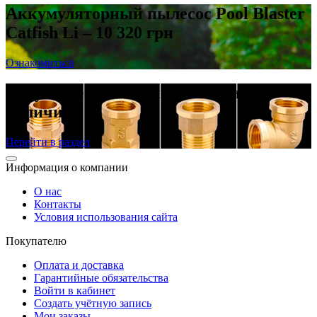
Аккумуляторный пылесос Pool Blaster
Catfish Li – 10 320 грн
Ознакомиться
Латунные резьбовые фитинги в
наличии
Перейти в раздел
Информация о компании
О нас
Контакты
Условия использования сайта
Покупателю
Оплата и доставка
Гарантийные обязательства
Войти в кабинет
Создать учётную запись
Мои заказы