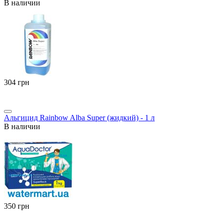
В наличии
‍304‍
грн
Альгицид Rainbow Alba Super (жидкий) - 1 л
В наличии
‍350‍
грн