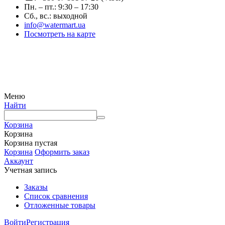
Пн. – пт.: 9:30 – 17:30
Сб., вс.: выходной
info@watermart.ua
Посмотреть на карте
© Интернет-магазин Watermart, 2011-2026
Любое использование и копирование материалов сайта допускается исключительно с
письменного разрешения правообладателя с обязательным указанием ссылки на
источник
Меню
Найти
Корзина
Корзина
Корзина пустая
Корзина
Оформить заказ
Аккаунт
Учетная запись
Заказы
Список сравнения
Отложенные товары
Войти
Регистрация