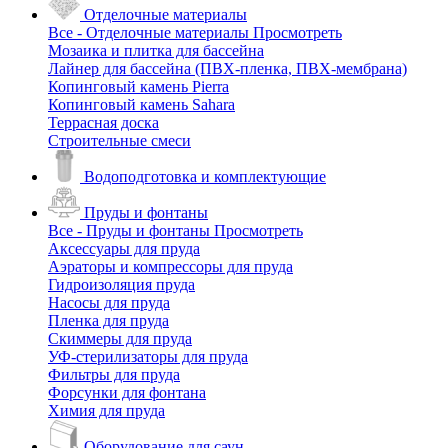
Отделочные материалы
Все - Отделочные материалы
Просмотреть
Мозаика и плитка для бассейна
Лайнер для бассейна (ПВХ-пленка, ПВХ-мембрана)
Копинговый камень Pierra
Копинговый камень Sahara
Террасная доска
Строительные смеси
Водоподготовка и комплектующие
Пруды и фонтаны
Все - Пруды и фонтаны
Просмотреть
Аксессуары для пруда
Аэраторы и компрессоры для пруда
Гидроизоляция пруда
Насосы для пруда
Пленка для пруда
Скиммеры для пруда
УФ-стерилизаторы для пруда
Фильтры для пруда
Форсунки для фонтана
Химия для пруда
Оборудование для саун