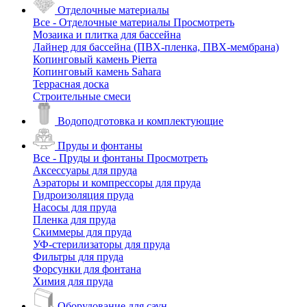
Отделочные материалы
Все - Отделочные материалы
Просмотреть
Мозаика и плитка для бассейна
Лайнер для бассейна (ПВХ-пленка, ПВХ-мембрана)
Копинговый камень Pierra
Копинговый камень Sahara
Террасная доска
Строительные смеси
Водоподготовка и комплектующие
Пруды и фонтаны
Все - Пруды и фонтаны
Просмотреть
Аксессуары для пруда
Аэраторы и компрессоры для пруда
Гидроизоляция пруда
Насосы для пруда
Пленка для пруда
Скиммеры для пруда
УФ-стерилизаторы для пруда
Фильтры для пруда
Форсунки для фонтана
Химия для пруда
Оборудование для саун