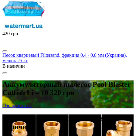
‍420‍
грн
Песок кварцевый Filtersand, фракция 0.4 - 0.8 мм (Украина),
мешок 25 кг
В наличии
Аккумуляторный пылесос Pool Blaster
Catfish Li – 10 320 грн
Ознакомиться
Латунные резьбовые фитинги в
наличии