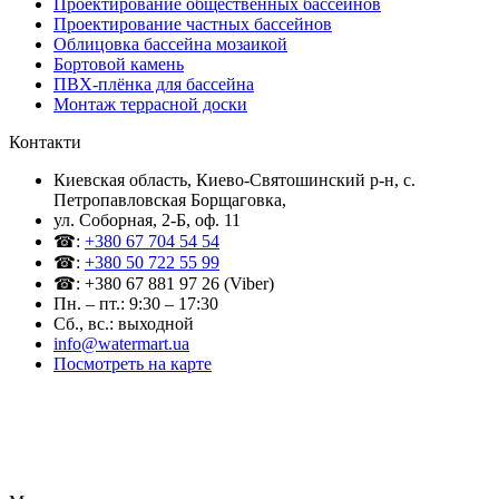
Проектирование общественных бассейнов
Проектирование частных бассейнов
Облицовка бассейна мозаикой
Бортовой камень
ПВХ-плёнка для бассейна
Монтаж террасной доски
Контакти
Киевская область, Киево-Святошинский р-н, c.
Петропавловская Борщаговка,
ул. Соборная, 2-Б, оф. 11
☎:
+380 67 704 54 54
☎:
+380 50 722 55 99
☎: +380 67 881 97 26 (Viber)
Пн. – пт.: 9:30 – 17:30
Сб., вс.: выходной
info@watermart.ua
Посмотреть на карте
© Интернет-магазин Watermart, 2011-2026
Любое использование и копирование материалов сайта допускается исключительно с
письменного разрешения правообладателя с обязательным указанием ссылки на
источник