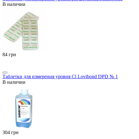
В наличии
‍84‍
грн
Таблетки для измерения уровня Cl Lovibond DPD № 1
В наличии
‍304‍
грн