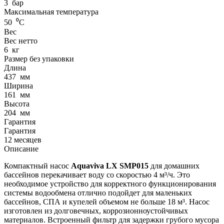
3
бар
Максимальная температура
50
⁰С
Вес
Вес нетто
6
кг
Размер без упаковки
Длина
437
мм
Ширина
161
мм
Высота
204
мм
Гарантия
Гарантия
12 месяцев
Описание
Компактный насос
Aquaviva LX SMP015
для домашних
бассейнов перекачивает воду со скоростью 4 м³/ч. Это
необходимое устройство для корректного функционирования
системы водообмена отлично подойдет для маленьких
бассейнов, СПА и купелей объемом не больше 18 м³. Насос
изготовлен из долговечных, коррозионноустойчивых
материалов. Встроенный фильтр для задержки грубого мусора