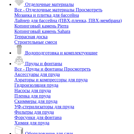
Отделочные материалы
Все - Отделочные материалы
Просмотреть
Мозаика и плитка для бассейна
Лайнер для бассейна (ПВХ-пленка, ПВХ-мембрана)
Копинговый камень Pierra
Копинговый камень Sahara
Террасная доска
Строительные смеси
Водоподготовка и комплектующие
Пруды и фонтаны
Все - Пруды и фонтаны
Просмотреть
Аксессуары для пруда
Аэраторы и компрессоры для пруда
Гидроизоляция пруда
Насосы для пруда
Пленка для пруда
Скиммеры для пруда
УФ-стерилизаторы для пруда
Фильтры для пруда
Форсунки для фонтана
Химия для пруда
Оборудование для саун