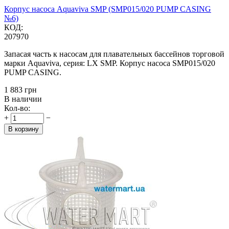
Корпус насоса Аquaviva SMP (SMP015/020 PUMP CASING
№6)
КОД:
207970
Запасая часть к насосам для плавательных бассейнов торговой
марки Aquaviva, серия: LX SMP. Корпус насоса SMP015/020
PUMP CASING.
‍1 883‍
грн
В наличии
Кол-во:
+
−
В корзину