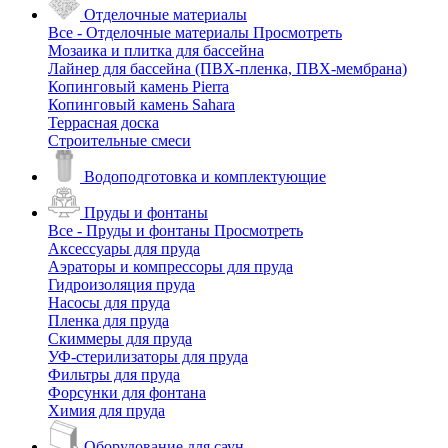
Отделочные материалы
Все - Отделочные материалы
Просмотреть
Мозаика и плитка для бассейна
Лайнер для бассейна (ПВХ-пленка, ПВХ-мембрана)
Копинговый камень Pierra
Копинговый камень Sahara
Террасная доска
Строительные смеси
Водоподготовка и комплектующие
Пруды и фонтаны
Все - Пруды и фонтаны
Просмотреть
Аксессуары для пруда
Аэраторы и компрессоры для пруда
Гидроизоляция пруда
Насосы для пруда
Пленка для пруда
Скиммеры для пруда
УФ-стерилизаторы для пруда
Фильтры для пруда
Форсунки для фонтана
Химия для пруда
Оборудование для саун