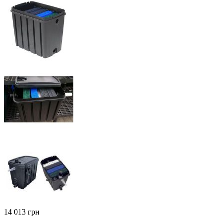
‍14 013‍
грн