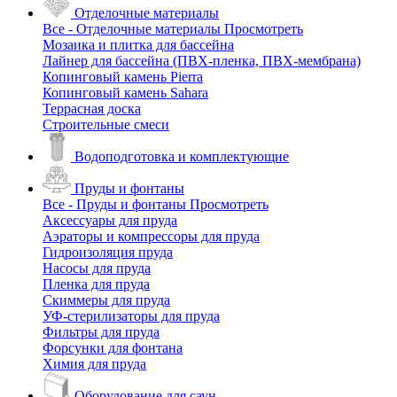
Отделочные материалы
Все - Отделочные материалы
Просмотреть
Мозаика и плитка для бассейна
Лайнер для бассейна (ПВХ-пленка, ПВХ-мембрана)
Копинговый камень Pierra
Копинговый камень Sahara
Террасная доска
Строительные смеси
Водоподготовка и комплектующие
Пруды и фонтаны
Все - Пруды и фонтаны
Просмотреть
Аксессуары для пруда
Аэраторы и компрессоры для пруда
Гидроизоляция пруда
Насосы для пруда
Пленка для пруда
Скиммеры для пруда
УФ-стерилизаторы для пруда
Фильтры для пруда
Форсунки для фонтана
Химия для пруда
Оборудование для саун