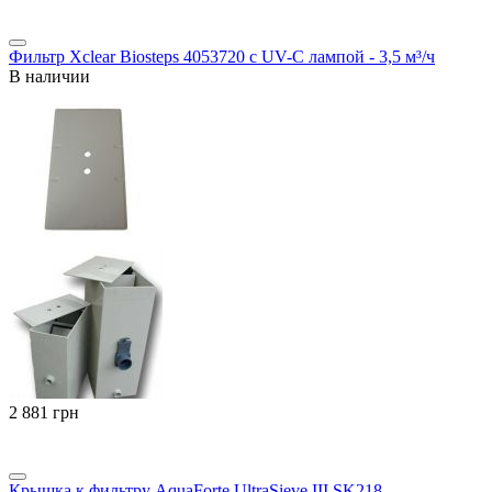
Фильтр Xclear Biosteps 4053720 с UV-C лампой - 3,5 м³/ч
В наличии
‍2 881‍
грн
Крышка к фильтру AquaForte UltraSieve III SK218