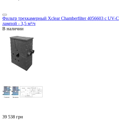
Фильтр трехкамерный Xclear Chamberfilter 4056603 с UV-C
лампой - 3,5 м³/ч
В наличии
‍39 538‍
грн