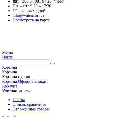
☎: +380 67 881 97 26 (Viber)
Пн. – пт.: 9:30 – 17:30
Сб., вс.: выходной
info@watermart.ua
Посмотреть на карте
© Интернет-магазин Watermart, 2011-2026
Любое использование и копирование материалов сайта допускается исключительно с
письменного разрешения правообладателя с обязательным указанием ссылки на
источник
Меню
Найти
Корзина
Корзина
Корзина пустая
Корзина
Оформить заказ
Аккаунт
Учетная запись
Заказы
Список сравнения
Отложенные товары