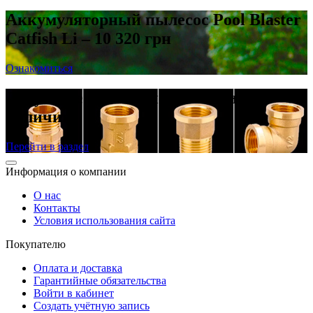
Аккумуляторный пылесос Pool Blaster
Catfish Li – 10 320 грн
Ознакомиться
Латунные резьбовые фитинги в
наличии
Перейти в раздел
Информация о компании
О нас
Контакты
Условия использования сайта
Покупателю
Оплата и доставка
Гарантийные обязательства
Войти в кабинет
Создать учётную запись