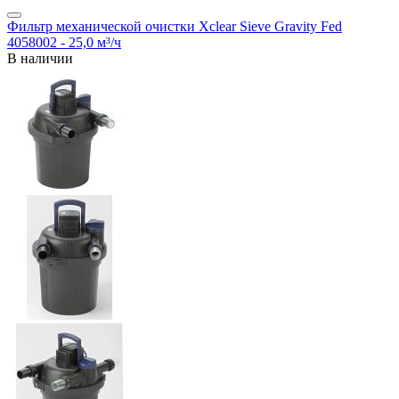
Фильтр механической очистки Xclear Sieve Gravity Fed
4058002 - 25,0 м³/ч
В наличии